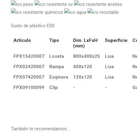
Suelo de plástico ESD
Artículo
Tipo
Dim. LxFxH
Superficie
C
(mm)
FPX15420007
Loseta
800x400x25
Lisa
N
FPX02420007
Rampa
400x120
Lisa
N
FPX07420007
Esqinera
120x120
Lisa
N
FPX09100099
Clip
-
-
G
También te recomendamos…