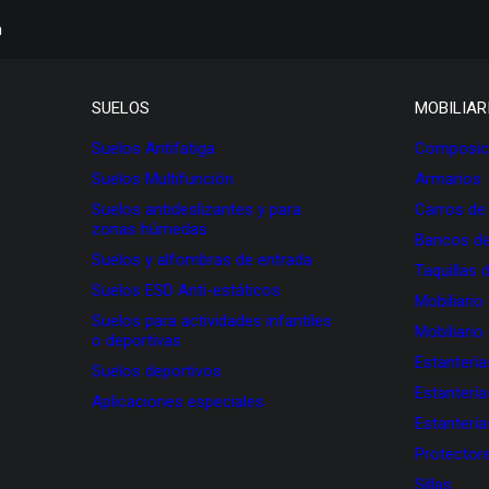
h
SUELOS
MOBILIAR
Suelos Antifatiga
Composici
Suelos Multifunción
Armarios
Suelos antideslizantes y para
Carros de
zonas húmedas
Bancos de
Suelos y alfombras de entrada
Taquillas 
Suelos ESD Anti-estáticos
Mobiliario
Suelos para actividades infantiles
Mobiliario
o deportivas
Estanterí
Suelos deportivos
Estanterí
Aplicaciones especiales
Estanterí
Protectore
Sillas