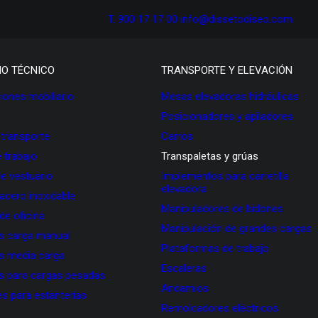
T. 900 17 17 00
info@dissetodiseo.com
IO TÉCNICO
TRANSPORTE Y ELEVACIÓN
ones mobiliario
Mesas elevadoras hidráulicas
Posicionadores y apiladores
 transporte
Carros
 trabajo
Transpaletas y grúas
de vestuario
Implementos para carretilla
elevadora
 acero inoxidable
Manipuladores de bidones
 de oficina
Manipulación de grandes cargas
as carga manual
Plataformas de trabajo
as media carga
Escaleras
as para cargas pesadas
Andamios
s para estanterías
Remolcadores eléctricos