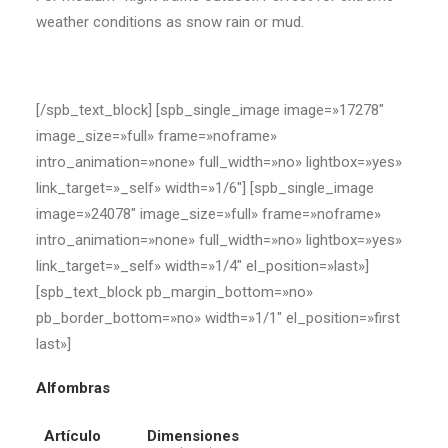
weather conditions as snow rain or mud.
[/spb_text_block] [spb_single_image image=»17278″
image_size=»full» frame=»noframe»
intro_animation=»none» full_width=»no» lightbox=»yes»
link_target=»_self» width=»1/6″] [spb_single_image
image=»24078″ image_size=»full» frame=»noframe»
intro_animation=»none» full_width=»no» lightbox=»yes»
link_target=»_self» width=»1/4″ el_position=»last»]
[spb_text_block pb_margin_bottom=»no»
pb_border_bottom=»no» width=»1/1″ el_position=»first
last»]
Alfombras
Artículo
Dimensiones