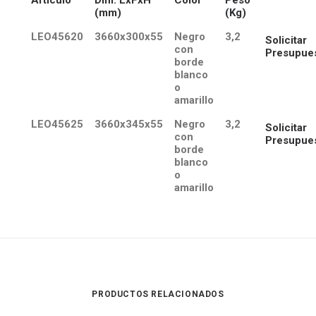
Artículo
Dim. LxFxH
Color
Peso
(mm)
(Kg)
LEO45620
3660x300x55
Negro
3,2
Solicitar
con
Presupue
borde
blanco
o
amarillo
LEO45625
3660x345x55
Negro
3,2
Solicitar
con
Presupue
borde
blanco
o
amarillo
PRODUCTOS RELACIONADOS