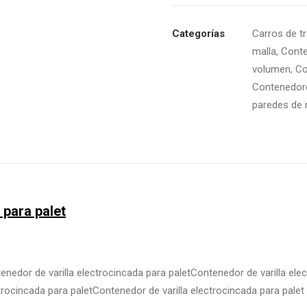
Categorías
Carros de t
malla
,
Conte
volumen
,
Co
Contenedore
paredes de 
 para palet
enedor de varilla electrocincada para paletContenedor de varilla ele
trocincada para paletContenedor de varilla electrocincada para palet