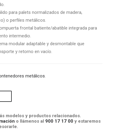
do.
álido para palets normalizados de madera,
o) o perfiles metálicos.
mpuerta frontal batiente/abatible integrada para
nto intermedio.
tema modular adaptable y desmontable que
nsporte y retorno en vacío.
ontenedores metálicos
.
s modelos y productos relacionados.
mación
o llámenos al
900 17 17 00
y estaremos
sorarle.