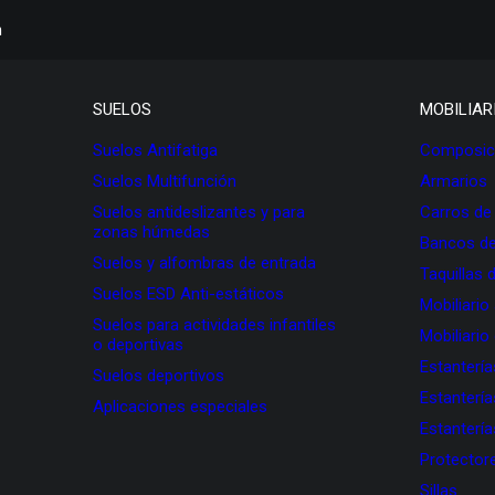
h
SUELOS
MOBILIAR
Suelos Antifatiga
Composici
Suelos Multifunción
Armarios
Suelos antideslizantes y para
Carros de
zonas húmedas
Bancos de
Suelos y alfombras de entrada
Taquillas 
Suelos ESD Anti-estáticos
Mobiliario
Suelos para actividades infantiles
Mobiliario
o deportivas
Estanterí
Suelos deportivos
Estanterí
Aplicaciones especiales
Estanterí
Protectore
Sillas