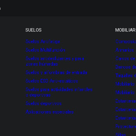
h
SUELOS
MOBILIAR
Suelos Antifatiga
Composici
Suelos Multifunción
Armarios
Suelos antideslizantes y para
Carros de
zonas húmedas
Bancos de
Suelos y alfombras de entrada
Taquillas 
Suelos ESD Anti-estáticos
Mobiliario
Suelos para actividades infantiles
Mobiliario
o deportivas
Estanterí
Suelos deportivos
Estanterí
Aplicaciones especiales
Estanterí
Protectore
Sillas