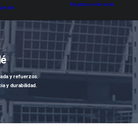
Fregadoras eléctricas
 garage
lé
dada y refuerzos
.
a y durabilidad.