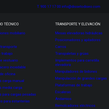
T. 900 17 17 00
info@dissetodiseo.com
IO TÉCNICO
TRANSPORTE Y ELEVACIÓN
ones mobiliario
Mesas elevadoras hidráulicas
Posicionadores y apiladores
 transporte
Carros
 trabajo
Transpaletas y grúas
de vestuario
Implementos para carretilla
elevadora
 acero inoxidable
Manipuladores de bidones
 de oficina
Manipulación de grandes cargas
as carga manual
Plataformas de trabajo
as media carga
Escaleras
as para cargas pesadas
Andamios
s para estanterías
Remolcadores eléctricos