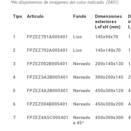
*No disponemos de imágenes del color indicado. (5401)
Tipo
Artículo
Fondo
Dimensiones
D
exteriores
i
LxFxH (mm)
L
1
FPZEZ701A005401
Liso
145x90x70
1
2
FPZEZ702A005401
Liso
145x140x70
1
3
FPZEZ002B005401
Nervado
200x140x130
1
4
FPZEZ3A2B005401
Nervado
300x200x145
2
5
FPZEZ4A2B005401
Nervado
450x300x120
4
6
FPZEZ004B005401
Nervado
450x300x200
4
7
FPZEZ4A5C005401
Nervado
450x300x300
4
a 45º