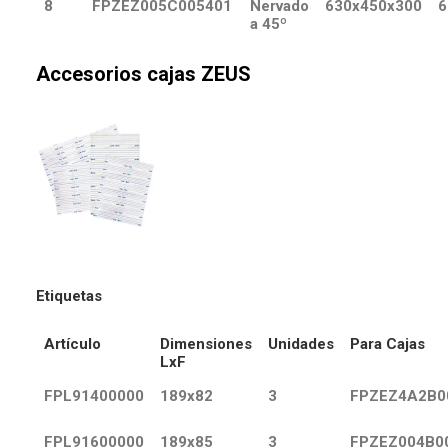
8
FPZEZ005C005401
Nervado
630x450x300
6
a 45º
Accesorios cajas ZEUS
Etiquetas
Artículo
Dimensiones
Unidades
Para Cajas
LxF
FPL91400000
189x82
3
FPZEZ4A2B0
FPL91600000
189x85
3
FPZEZ004B0