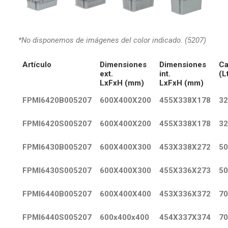
*No disponemos de imágenes del color indicado. (5207)
Artículo
Dimensiones
Dimensiones
Ca
ext.
int.
(L
LxFxH (mm)
LxFxH (mm)
FPMI6420B005207
600X400X200
455X338X178
32
FPMI6420S005207
600X400X200
455X338X178
32
FPMI6430B005207
600X400X300
453X338X272
50
FPMI6430S005207
600X400X300
455X336X273
50
FPMI6440B005207
600X400X400
453X336X372
70
FPMI6440S005207
600x400x400
454X337X374
70