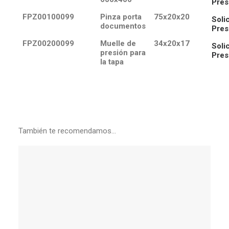
Pres
FPZ00100099
Pinza porta
75x20x20
Solic
documentos
Pres
FPZ00200099
Muelle de
34x20x17
Solic
presión para
Pres
la tapa
También te recomendamos…