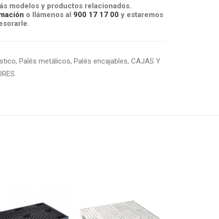
s modelos y productos relacionados.
mación
o llámenos al
900 17 17 00
y estaremos
sorarle.
stico
,
Palés metálicos
,
Palés encajables
,
CAJAS Y
ORES