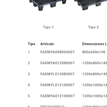
Tipo 1
Tipo 2
Tipo
Artículo
Dimensiones 
1
FAXMYA008060007
800x600x140
2
FAXMYA012080007
1200x800x14
3
FAXMYL012080007
1200x800x14
4
FAXMYL012100007
1200x1000x1
5
FAXMYA012100007
1200x1000x1