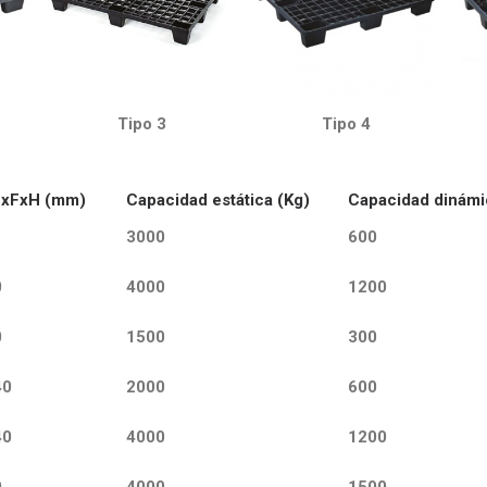
Tipo 3
Tipo 4
LxFxH (mm)
Capacidad estática (Kg)
Capacidad dinámi
3000
600
0
4000
1200
0
1500
300
40
2000
600
40
4000
1200