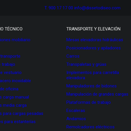
T. 900 17 17 00
info@dissetodiseo.com
IO TÉCNICO
TRANSPORTE Y ELEVACIÓN
ones mobiliario
Mesas elevadoras hidráulicas
Posicionadores y apiladores
 transporte
Carros
 trabajo
Transpaletas y grúas
de vestuario
Implementos para carretilla
elevadora
 acero inoxidable
Manipuladores de bidones
 de oficina
Manipulación de grandes cargas
as carga manual
Plataformas de trabajo
as media carga
Escaleras
as para cargas pesadas
Andamios
s para estanterías
Remolcadores eléctricos