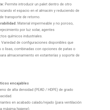
te:
Permite introducir un palet dentro de otro
mizando el espacio en el almacén y reduciendo de
de transporte de retorno.
rabilidad:
Material impermeable y no poroso,
ejecimiento por luz solar, agentes
tos químicos industriales.
:
Variedad de configuraciones disponibles que
as o lisas, combinadas con opciones de patas o
 para almacenamiento en estanterías y soporte de
sticos encajables
tileno de alta densidad (PEAD / HDPE) de grado
nacidad.
riantes en acabado calado/rejado (para ventilación
ara máxima higiene).