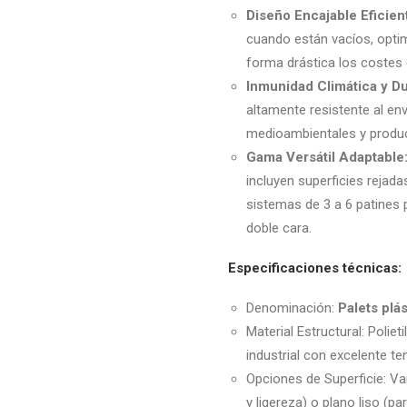
Diseño Encajable Eficien
cuando están vacíos, opti
forma drástica los costes 
Inmunidad Climática y Du
altamente resistente al env
medioambientales y produc
Gama Versátil Adaptable
incluyen superficies rejad
sistemas de 3 a 6 patines
doble cara.
Especificaciones técnicas:
Denominación:
Palets plá
Material Estructural: Polie
industrial con excelente te
Opciones de Superficie: Va
y ligereza) o plano liso (p