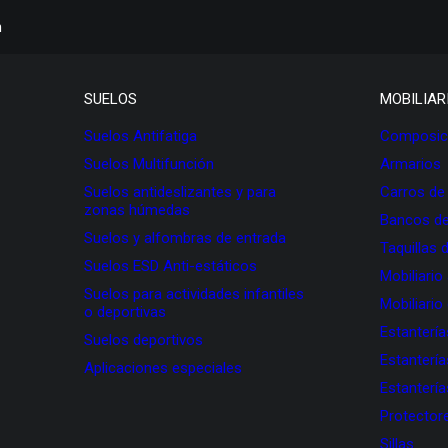
h
SUELOS
MOBILIAR
Suelos Antifatiga
Composici
Suelos Multifunción
Armarios
Suelos antideslizantes y para
Carros de
zonas húmedas
Bancos de
Suelos y alfombras de entrada
Taquillas 
Suelos ESD Anti-estáticos
Mobiliario
Suelos para actividades infantiles
Mobiliario
o deportivas
Estanterí
Suelos deportivos
Estanterí
Aplicaciones especiales
Estanterí
Protectore
Sillas