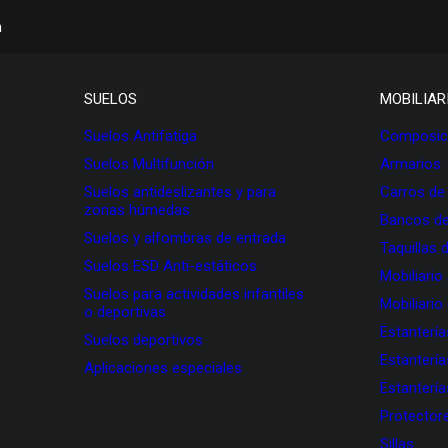
h
SUELOS
MOBILIAR
Suelos Antifatiga
Composici
Suelos Multifunción
Armarios
Suelos antideslizantes y para
Carros de
zonas húmedas
Bancos de
Suelos y alfombras de entrada
Taquillas 
Suelos ESD Anti-estáticos
Mobiliario
Suelos para actividades infantiles
Mobiliario
o deportivas
Estanterí
Suelos deportivos
Estanterí
Aplicaciones especiales
Estanterí
Protectore
Sillas