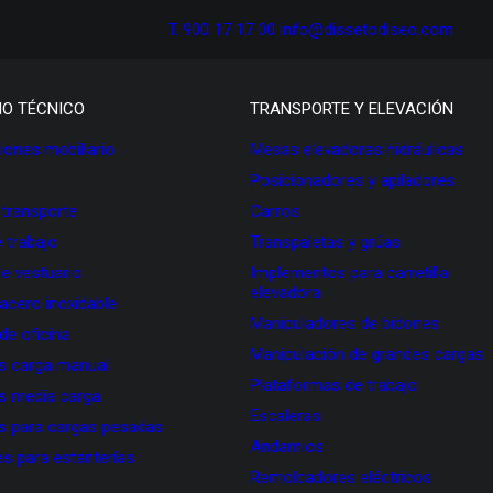
T. 900 17 17 00
info@dissetodiseo.com
IO TÉCNICO
TRANSPORTE Y ELEVACIÓN
ones mobiliario
Mesas elevadoras hidráulicas
Posicionadores y apiladores
 transporte
Carros
 trabajo
Transpaletas y grúas
de vestuario
Implementos para carretilla
elevadora
 acero inoxidable
Manipuladores de bidones
 de oficina
Manipulación de grandes cargas
as carga manual
Plataformas de trabajo
as media carga
Escaleras
as para cargas pesadas
Andamios
s para estanterías
Remolcadores eléctricos