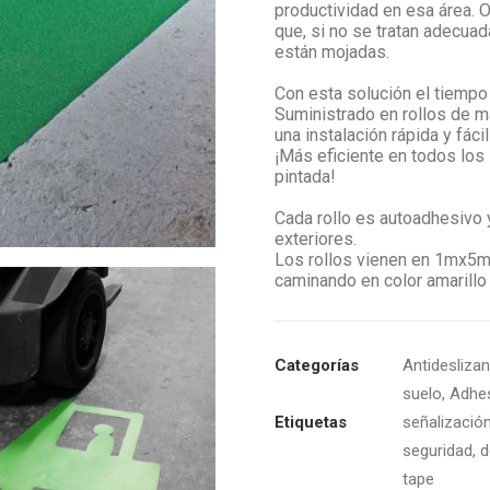
productividad en esa área. 
que, si no se tratan adecu
están mojadas.
Con esta solución el tiempo
Suministrado en rollos de m
una instalación rápida y fác
¡Más eficiente en todos los
pintada!
Cada rollo es autoadhesivo 
exteriores.
Los rollos vienen en 1mx5
caminando en color amarillo 
Categorías
Antidesliza
suelo
,
Adhes
Etiquetas
señalizació
seguridad
,
d
tape