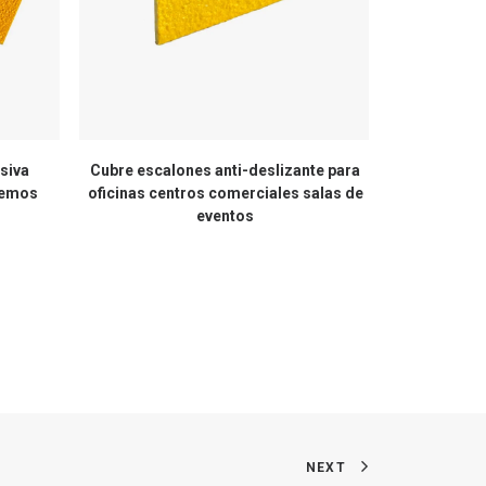
siva
Cubre escalones anti-deslizante para
Cinta antide
remos
oficinas centros comerciales salas de
eventos
NEXT