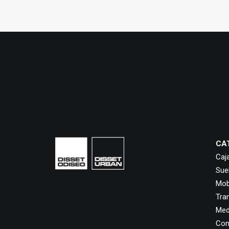
CA
Caj
Sue
Mobi
Tra
Med
Con