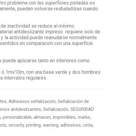
Otro problema con las superficies pintadas es
adamente, pueden volverse resbaladizas cuando
 de inactividad se reduce al mínimo.
aterial antideslizante impreso requiere solo de
il y la actividad puede reanudarse normalmente.
 sentidos en comparación con una superficie
y puede aplicarse tanto en interiores como
m ó 1mx10m, con una base verde y dos hombres
a intervalos regulares.
ntes
,
Adhesivos señalización
,
Señalización de
ivos antideslizantes
,
Señalización
,
SEGURIDAD
n
,
personalizable
,
almacen
,
imprimibles
,
marks
,
ots
,
security
,
printing
,
warning
,
adhesivos
,
cinta
,