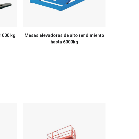
 1000 kg
Mesas elevadoras de alto rendimiento
Elevador 
hasta 6000kg
elé