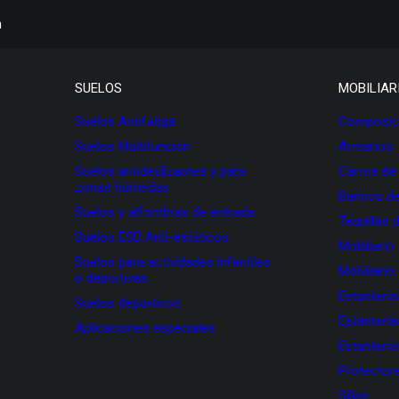
h
SUELOS
MOBILIAR
Suelos Antifatiga
Composici
Suelos Multifunción
Armarios
Suelos antideslizantes y para
Carros de
zonas húmedas
Bancos de
Suelos y alfombras de entrada
Taquillas 
Suelos ESD Anti-estáticos
Mobiliario
Suelos para actividades infantiles
Mobiliario
o deportivas
Estanterí
Suelos deportivos
Estanterí
Aplicaciones especiales
Estanterí
Protectore
Sillas