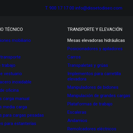
T. 900 17 17 00
info@dissetodiseo.com
IO TÉCNICO
TRANSPORTE Y ELEVACIÓN
ones mobiliario
Mesas elevadoras hidráulicas
Posicionadores y apiladores
 transporte
Carros
 trabajo
Transpaletas y grúas
de vestuario
Implementos para carretilla
elevadora
 acero inoxidable
Manipuladores de bidones
 de oficina
Manipulación de grandes cargas
as carga manual
Plataformas de trabajo
as media carga
Escaleras
as para cargas pesadas
Andamios
s para estanterías
Remolcadores eléctricos