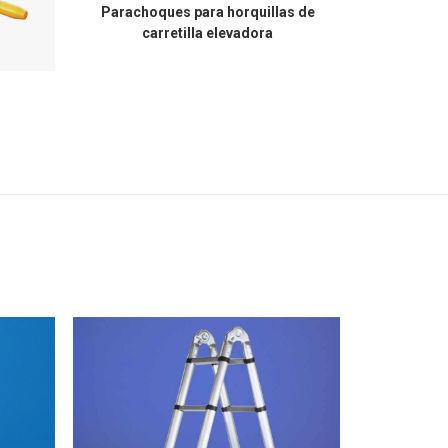
Parachoques para horquillas de
carretilla elevadora
Horquillas 