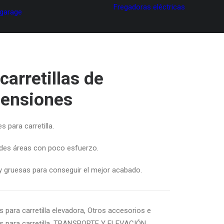
Fregadoras eléctricas
 garage
carretillas de
mensiones
 para carretilla.
andes áreas con poco esfuerzo.
 y gruesas para conseguir el mejor acabado.
 para carretilla elevadora
,
Otros accesorios e
para carretilla
,
TRANSPORTE Y ELEVACIÓN