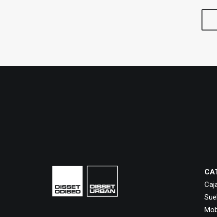
CA
Caj
Sue
Mobi