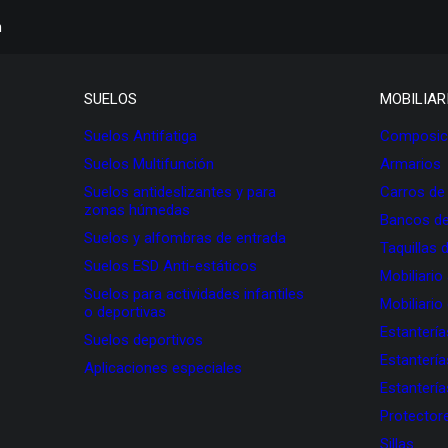
h
SUELOS
MOBILIAR
Suelos Antifatiga
Composici
Suelos Multifunción
Armarios
Suelos antideslizantes y para
Carros de
zonas húmedas
Bancos de
Suelos y alfombras de entrada
Taquillas 
Suelos ESD Anti-estáticos
Mobiliario
Suelos para actividades infantiles
Mobiliario
o deportivas
Estanterí
Suelos deportivos
Estanterí
Aplicaciones especiales
Estanterí
Protectore
Sillas