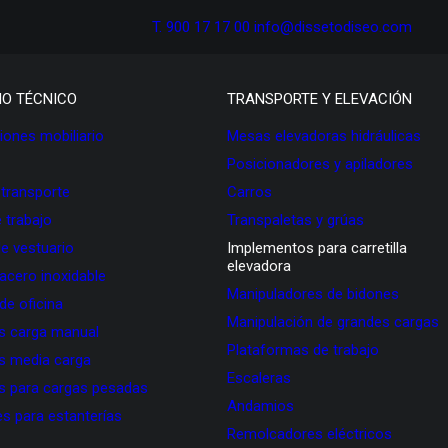
T. 900 17 17 00
info@dissetodiseo.com
IO TÉCNICO
TRANSPORTE Y ELEVACIÓN
ones mobiliario
Mesas elevadoras hidráulicas
Posicionadores y apiladores
 transporte
Carros
 trabajo
Transpaletas y grúas
de vestuario
Implementos para carretilla
elevadora
 acero inoxidable
Manipuladores de bidones
 de oficina
Manipulación de grandes cargas
as carga manual
Plataformas de trabajo
as media carga
Escaleras
as para cargas pesadas
Andamios
s para estanterías
Remolcadores eléctricos