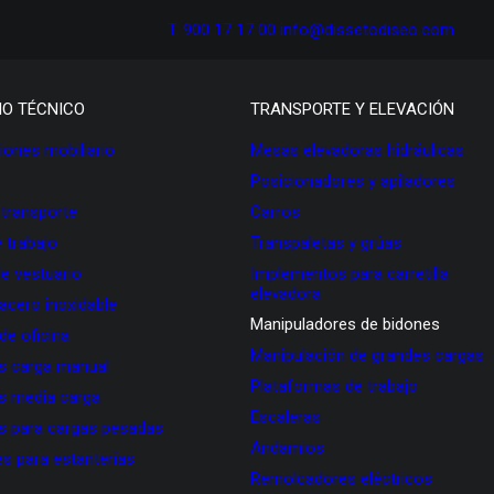
T. 900 17 17 00
info@dissetodiseo.com
IO TÉCNICO
TRANSPORTE Y ELEVACIÓN
ones mobiliario
Mesas elevadoras hidráulicas
Posicionadores y apiladores
 transporte
Carros
 trabajo
Transpaletas y grúas
de vestuario
Implementos para carretilla
elevadora
 acero inoxidable
Manipuladores de bidones
 de oficina
Manipulación de grandes cargas
as carga manual
Plataformas de trabajo
as media carga
Escaleras
as para cargas pesadas
Andamios
s para estanterías
Remolcadores eléctricos