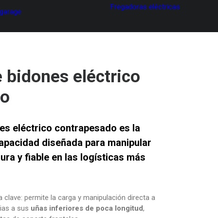
Fregadoras eléctricas
 garage
 bidones eléctrico
do
es eléctrico contrapesado
es la
capacidad diseñada para
manipular
ura y fiable
en las logísticas más
a clave: permite la carga y manipulación directa a
ias a sus
uñas inferiores de poca longitud
,