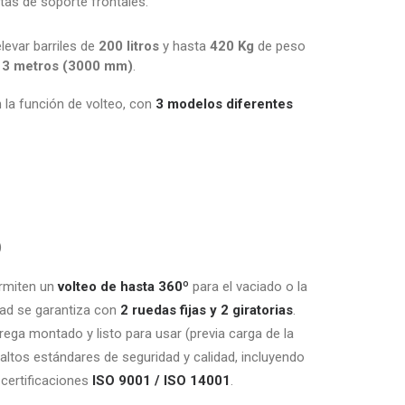
tas de soporte frontales.
levar barriles de
200 litros
y hasta
420 Kg
de peso
e
3 metros (3000 mm)
.
 la función de volteo, con
3 modelos diferentes
)
rmiten un
volteo de hasta 360º
para el vaciado o la
dad se garantiza con
2 ruedas fijas y 2 giratorias
.
trega montado y listo para usar (previa carga de la
altos estándares de seguridad y calidad, incluyendo
 certificaciones
ISO 9001 / ISO 14001
.