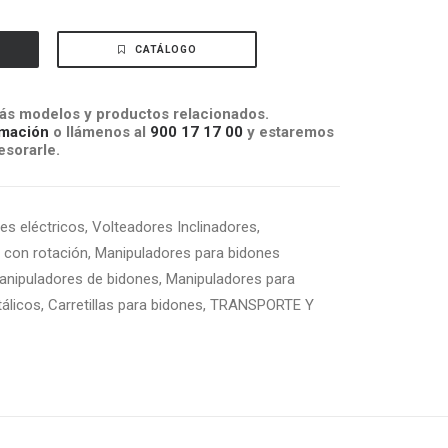
CATÁLOGO
s modelos y productos relacionados.
mación
o llámenos al
900 17 17 00
y estaremos
sorarle.
es eléctricos
,
Volteadores Inclinadores
,
s con rotación
,
Manipuladores para bidones
anipuladores de bidones
,
Manipuladores para
álicos
,
Carretillas para bidones
,
TRANSPORTE Y