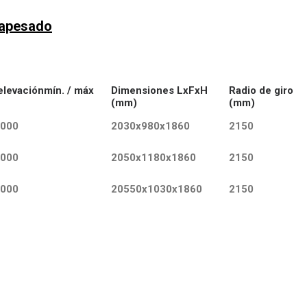
rapesado
elevaciónmín. / máx
Dimensiones LxFxH
Radio de giro
(mm)
(mm)
3000
2030x980x1860
2150
3000
2050x1180x1860
2150
3000
20550x1030x1860
2150