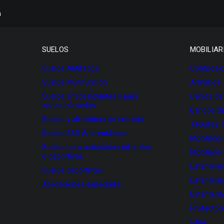
h
SUELOS
MOBILIAR
Suelos Antifatiga
Composici
Suelos Multifunción
Armarios
Suelos antideslizantes y para
Carros de
zonas húmedas
Bancos de
Suelos y alfombras de entrada
Taquillas 
Suelos ESD Anti-estáticos
Mobiliario
Suelos para actividades infantiles
Mobiliario
o deportivas
Estanterí
Suelos deportivos
Estanterí
Aplicaciones especiales
Estanterí
Protectore
Sillas