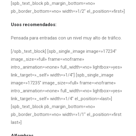
[spb_text_block pb_margin_bottom=»no»
pb_border_bottom=»no» width=»1/2″ el_position=»first»]
Usos recomendados:
Pensada para entradas con un nivel muy alto de tráfico.
[/spb_text_block] [spb_single_image image=»17234″
image_size=»full» frame=»noframe»
intro_animation=»none» full_width=»no» lightbox=»yes»
link_target=»_self» width=»1/4″] [spb_single_image
image=»17235″ image_size=»full» frame=»noframe»
intro_animation=»none» full_width=»no» lightbox=»yes»
link_target=»_self» width=»1/4″ el_position=»last»]
[spb_text_block pb_margin_bottom=»no»
pb_border_bottom=»no» width=»1/1″ el_position=»first
last»]
Alfombras