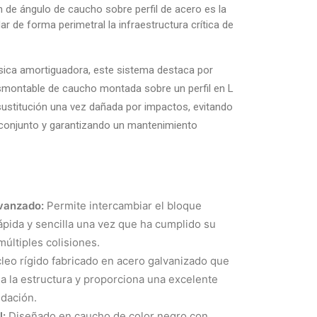
n de ángulo de caucho sobre perfil de acero es la
ar de forma perimetral la infraestructura crítica de
ísica amortiguadora, este sistema destaca por
smontable de caucho montada sobre un perfil en L
 sustitución una vez dañada por impactos, evitando
 conjunto y garantizando un mantenimiento
vanzado:
Permite intercambiar el bloque
pida y sencilla una vez que ha cumplido su
 múltiples colisiones.
eo rígido fabricado en acero galvanizado que
 a la estructura y proporciona una excelente
idación.
l:
Diseñado en caucho de color negro con