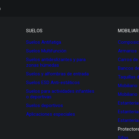
h
SUELOS
MOBILIAR
Suelos Antifatiga
Composici
Suelos Multifunción
Armarios
Suelos antideslizantes y para
Carros de
zonas húmedas
Bancos de
Suelos y alfombras de entrada
Taquillas 
Suelos ESD Anti-estáticos
Mobiliario
Suelos para actividades infantiles
Mobiliario
o deportivas
Estanterí
Suelos deportivos
Estanterí
Aplicaciones especiales
Estanterí
Protectore
Sillas