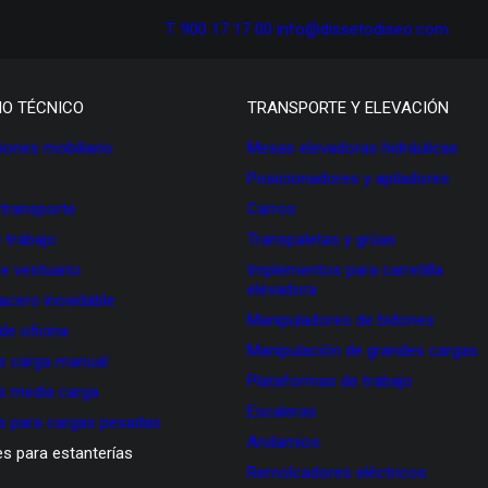
T. 900 17 17 00
info@dissetodiseo.com
IO TÉCNICO
TRANSPORTE Y ELEVACIÓN
ones mobiliario
Mesas elevadoras hidráulicas
Posicionadores y apiladores
 transporte
Carros
 trabajo
Transpaletas y grúas
de vestuario
Implementos para carretilla
elevadora
 acero inoxidable
Manipuladores de bidones
 de oficina
Manipulación de grandes cargas
as carga manual
Plataformas de trabajo
as media carga
Escaleras
as para cargas pesadas
Andamios
s para estanterías
Remolcadores eléctricos