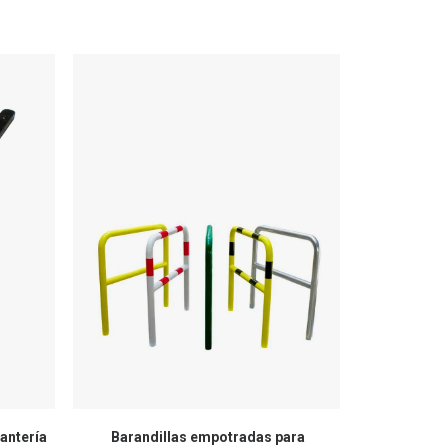
antería
Barandillas empotradas para
Maleta tro