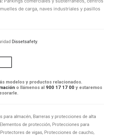
s:
Parkings comerciales y subterráneos, centros
, muelles de carga, naves industriales y pasillos
uridad
Dissetsafety.
s modelos y productos relacionados.
mación
o llámenos al
900 17 17 00
y estaremos
sorarle.
s para almacén
,
Barreras y protecciones de alta
Elementos de protección
,
Protecciones para
,
Protectores de vigas
,
Protecciones de caucho
,