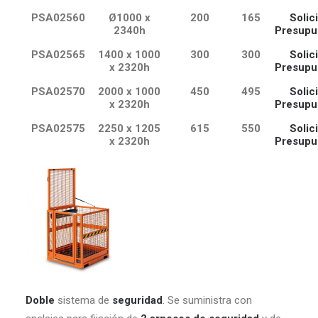
PSA02560
Ø1000 x
200
165
Solici
2340h
Presupu
PSA02565
1400 x 1000
300
300
Solici
x 2320h
Presupu
PSA02570
2000 x 1000
450
495
Solici
x 2320h
Presupu
PSA02575
2250 x 1205
615
550
Solici
x 2320h
Presupu
Doble
sistema de
seguridad
. Se suministra con