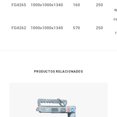
FG4265
1000x1000x1340
160
250
a
ca
FG4262
1000x1000x1340
570
250
PRODUCTOS RELACIONADOS