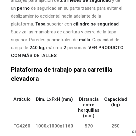
anclajes para fijación de
2 arneses de seguridad
y de
un
perno
de seguridad en su parte trasera para evitar el
deslizamiento accidental hacia adelante de la
plataforma.
Tapa
superior con
cilindro se seguridad
.
Suaviza las maniobras de apertura y cierre de la tapa
superior. Paredes perimetrales de
malla
. Capacidad de
carga de
240 kg
, máximo
2
personas.
VER PRODUCTO
CON MÁS DETALLES
Plataforma de trabajo para carretilla
elevadora
Artículo
Dim. LxFxH (mm)
Distancia
Capacidad
entre
(kg)
horquillas
(mm)
FG4260
1000x1000x1160
570
250
ca