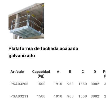
Plataforma de fachada a
cabado
galvanizado
Artículo
Capacidad
A
B
C
D
P
(kg)
(
PSA03206
1500
1910
960
1650
3002
PSA03211
1500
1910
960
1650
3002