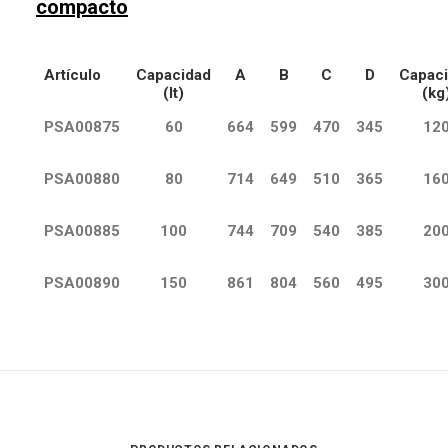
compacto
Artículo
Capacidad
A
B
C
D
Capac
(lt)
(kg
PSA00875
60
664
599
470
345
12
PSA00880
80
714
649
510
365
16
PSA00885
100
744
709
540
385
20
PSA00890
150
861
804
560
495
30