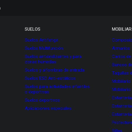
h
SUELOS
MOBILIAR
Suelos Antifatiga
Composici
Suelos Multifunción
Armarios
Suelos antideslizantes y para
Carros de
zonas húmedas
Bancos de
Suelos y alfombras de entrada
Taquillas 
Suelos ESD Anti-estáticos
Mobiliario
Suelos para actividades infantiles
Mobiliario
o deportivas
Estanterí
Suelos deportivos
Estanterí
Aplicaciones especiales
Estanterí
Protectore
Sillas