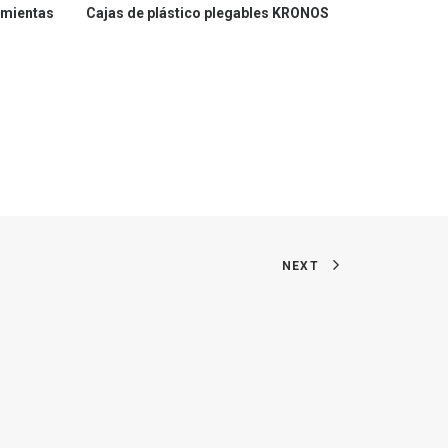
amientas
Cajas de plástico plegables KRONOS
Cajas de 
NEXT