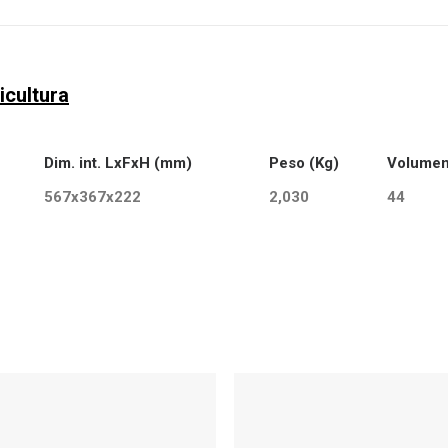
icultura
Dim. int. LxFxH (mm)
Peso (Kg)
Volumen
567x367x222
2,030
44