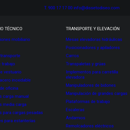
T. 900 17 17 00
info@dissetodiseo.com
IO TÉCNICO
TRANSPORTE Y ELEVACIÓN
ones mobiliario
Mesas elevadoras hidráulicas
Posicionadores y apiladores
 transporte
Carros
 trabajo
Transpaletas y grúas
de vestuario
Implementos para carretilla
elevadora
 acero inoxidable
Manipuladores de bidones
 de oficina
Manipulación de grandes cargas
as carga manual
Plataformas de trabajo
as media carga
Escaleras
as para cargas pesadas
Andamios
s para estanterías
Remolcadores eléctricos