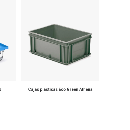
s
Cajas plásticas Eco Green Athena
Cajas de pl