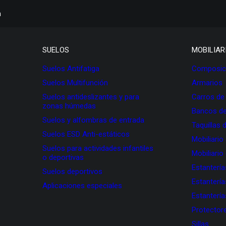
h
SUELOS
MOBILIAR
Suelos Antifatiga
Composici
Suelos Multifunción
Armarios
Suelos antideslizantes y para
Carros de
zonas húmedas
Bancos de
Suelos y alfombras de entrada
Taquillas 
Suelos ESD Anti-estáticos
Mobiliario
Suelos para actividades infantiles
Mobiliario
o deportivas
Estanterí
Suelos deportivos
Estanterí
Aplicaciones especiales
Estanterí
Protectore
Sillas