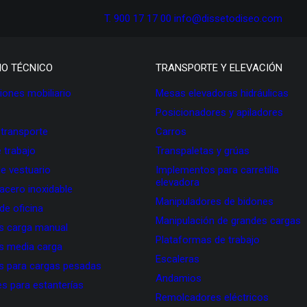
T. 900 17 17 00
info@dissetodiseo.com
IO TÉCNICO
TRANSPORTE Y ELEVACIÓN
ones mobiliario
Mesas elevadoras hidráulicas
Posicionadores y apiladores
 transporte
Carros
 trabajo
Transpaletas y grúas
de vestuario
Implementos para carretilla
elevadora
 acero inoxidable
Manipuladores de bidones
 de oficina
Manipulación de grandes cargas
as carga manual
Plataformas de trabajo
as media carga
Escaleras
as para cargas pesadas
Andamios
s para estanterías
Remolcadores eléctricos