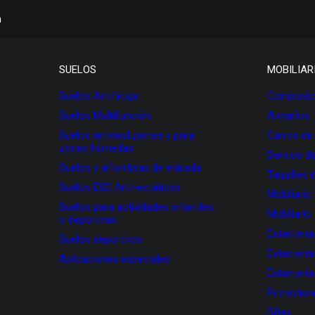
h
SUELOS
MOBILIAR
Suelos Antifatiga
Composici
Suelos Multifunción
Armarios
Suelos antideslizantes y para
Carros de
zonas húmedas
Bancos de
Suelos y alfombras de entrada
Taquillas 
Suelos ESD Anti-estáticos
Mobiliario
Suelos para actividades infantiles
Mobiliario
o deportivas
Estanterí
Suelos deportivos
Estanterí
Aplicaciones especiales
Estanterí
Protectore
Sillas