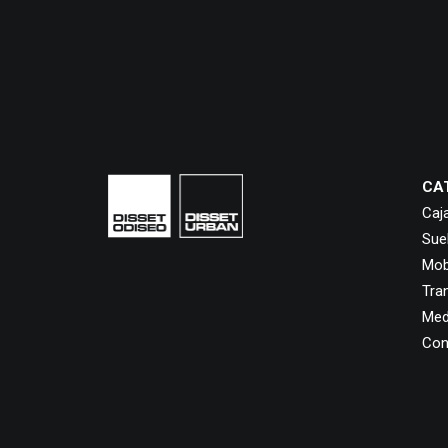
CA
Caj
Sue
Mobi
Tra
Med
Con