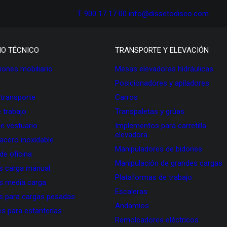
T. 900 17 17 00
info@dissetodiseo.com
IO TÉCNICO
TRANSPORTE Y ELEVACIÓN
ones mobiliario
Mesas elevadoras hidráulicas
Posicionadores y apiladores
 transporte
Carros
 trabajo
Transpaletas y grúas
de vestuario
Implementos para carretilla
elevadora
 acero inoxidable
Manipuladores de bidones
 de oficina
Manipulación de grandes cargas
as carga manual
Plataformas de trabajo
as media carga
Escaleras
as para cargas pesadas
Andamios
s para estanterías
Remolcadores eléctricos