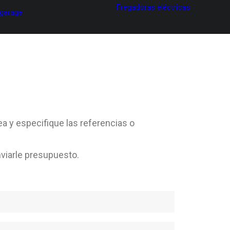
Fregadoras eléctricas
 garage
ea y especifique las referencias o
viarle presupuesto.