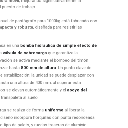
ora móvil
, mejorando significativamente la
l puesto de trabajo.
manual de pantógrafo para 1000kg está fabricado con
mpacta y robusta
, diseñada para resistir las
basa en una
bomba hidráulica de simple efecto de
na
válvula de sobrecarga
que garantiza la
levación se activa mediante el bombeo del timón
anzar hasta
800 mm de altura
. Un punto clave de
 estabilización: la unidad se puede desplazar con
asta una altura de 400 mm; al superar esta
teros se elevan automáticamente y el
apoyo del
 transpaleta al suelo.
rga se realiza de forma
uniforme
al liberar la
El diseño incorpora horquillas con punta redondeada
do tipo de palets, y ruedas traseras de aluminio