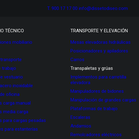
T. 900 17 17 00
info@dissetodiseo.com
IO TÉCNICO
TRANSPORTE Y ELEVACIÓN
ones mobiliario
Mesas elevadoras hidráulicas
Posicionadores y apiladores
 transporte
Carros
 trabajo
Transpaletas y grúas
de vestuario
Implementos para carretilla
elevadora
 acero inoxidable
Manipuladores de bidones
 de oficina
Manipulación de grandes cargas
as carga manual
Plataformas de trabajo
as media carga
Escaleras
as para cargas pesadas
Andamios
s para estanterías
Remolcadores eléctricos