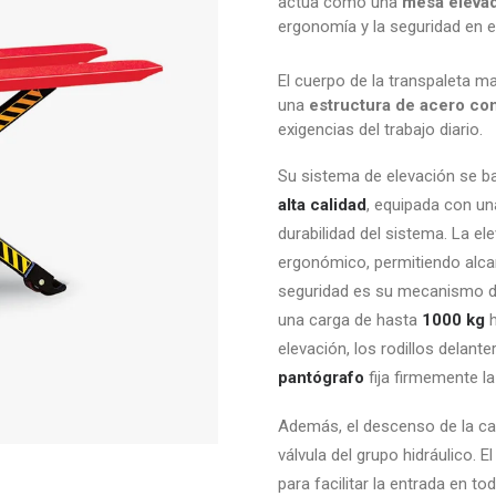
actúa como una
mesa elevad
ergonomía y la seguridad en e
El cuerpo de la transpaleta 
una
estructura de acero co
exigencias del trabajo diario.
Su sistema de elevación se 
alta calidad
, equipada con u
durabilidad del sistema. La e
ergonómico, permitiendo alc
seguridad es su mecanismo de
una carga de hasta
1000 kg
h
elevación, los rodillos delan
pantógrafo
fija firmemente la
Además, el descenso de la ca
válvula del grupo hidráulico. 
para facilitar la entrada en to