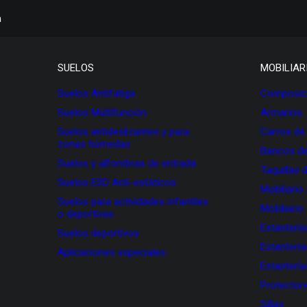
h
SUELOS
MOBILIAR
Suelos Antifatiga
Composici
Suelos Multifunción
Armarios
Suelos antideslizantes y para
Carros de
zonas húmedas
Bancos de
Suelos y alfombras de entrada
Taquillas 
Suelos ESD Anti-estáticos
Mobiliario
Suelos para actividades infantiles
Mobiliario
o deportivas
Estanterí
Suelos deportivos
Estanterí
Aplicaciones especiales
Estanterí
Protectore
Sillas