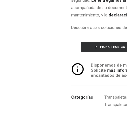
seguridad.
Le entregamos la 
acompañada de su documentac
mantenimiento, y la
declarac
Descubra otras soluciones d
FICHA TÉCNICA
Disponemos de má
Solicite
más infor
encantados de ase
Categorías
Transpalet
Transpaleta