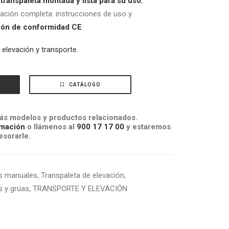
transpaleta montada y lista para su uso
,
ión completa: instrucciones de uso y
ión de conformidad CE
.
e
elevación y transporte.
CATÁLOGO
s modelos y productos relacionados.
mación
o llámenos al
900 17 17 00
y estaremos
sorarle.
as manuales
,
Transpaleta de elevación
,
s y grúas
,
TRANSPORTE Y ELEVACIÓN