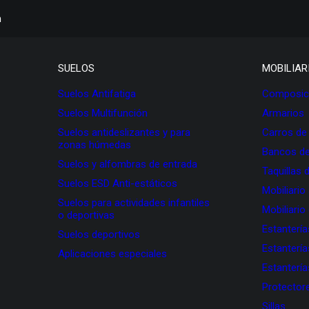
h
SUELOS
MOBILIAR
Suelos Antifatiga
Composici
Suelos Multifunción
Armarios
Suelos antideslizantes y para
Carros de
zonas húmedas
Bancos de
Suelos y alfombras de entrada
Taquillas 
Suelos ESD Anti-estáticos
Mobiliario
Suelos para actividades infantiles
Mobiliario
o deportivas
Estanterí
Suelos deportivos
Estanterí
Aplicaciones especiales
Estanterí
Protectore
Sillas