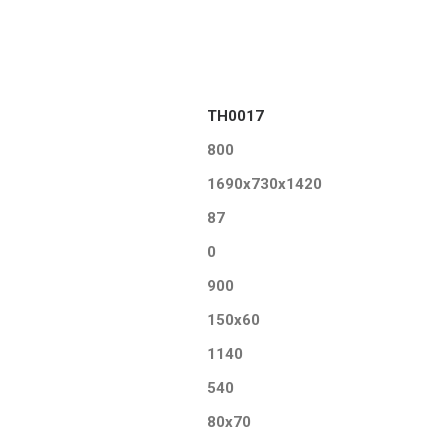
TH0017
800
1690x730x1420
87
0
900
150x60
1140
540
80x70