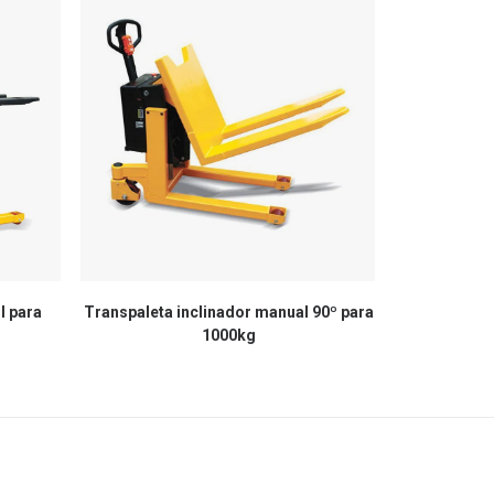
l para
Transpaleta inclinador manual 90º para
Transpaleta
1000kg