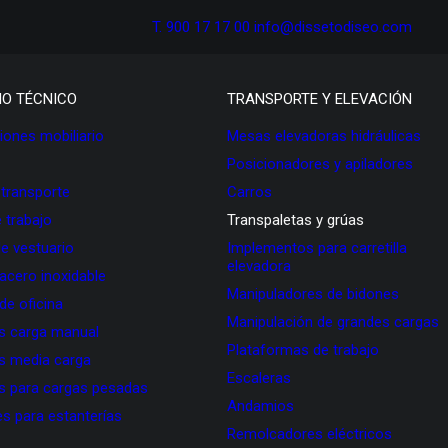
T. 900 17 17 00
info@dissetodiseo.com
IO TÉCNICO
TRANSPORTE Y ELEVACIÓN
ones mobiliario
Mesas elevadoras hidráulicas
Posicionadores y apiladores
 transporte
Carros
 trabajo
Transpaletas y grúas
de vestuario
Implementos para carretilla
elevadora
 acero inoxidable
Manipuladores de bidones
 de oficina
Manipulación de grandes cargas
as carga manual
Plataformas de trabajo
as media carga
Escaleras
as para cargas pesadas
Andamios
s para estanterías
Remolcadores eléctricos