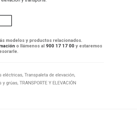
e
elevación y transporte.
s modelos y productos relacionados.
mación
o llámenos al
900 17 17 00
y estaremos
sorarle.
 eléctricas
,
Transpaleta de elevación
,
s y grúas
,
TRANSPORTE Y ELEVACIÓN