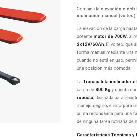
Combina la
elevación eléctr
inclinación manual (volteo)
La elevación de la carga hast
potente
motor de 700W
, al
2x12V/60Ah
. El volteo, que
forma manual mediante una ma
cuando no está en uso, permit
una posición más cómoda.
La
Transpaleta inclinador e
carga de
800 Kg
y cuenta co
robusta
, diseñada para resist
manejo seguro, e incorpora un
punta redondeada para una fác
de ninguna tarea rutinaria de
Características Técnicas y 