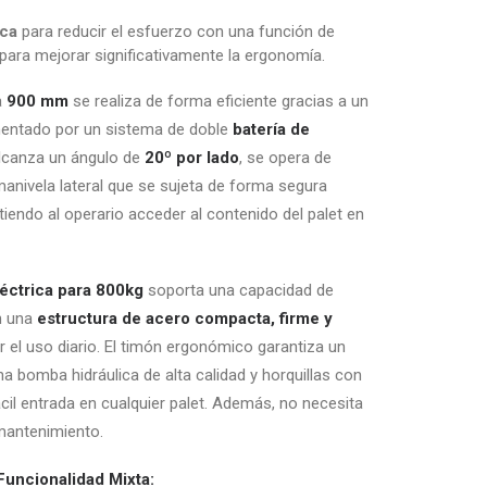
ica
para reducir el esfuerzo con una función de
para mejorar significativamente la ergonomía.
a
900 mm
se realiza de forma eficiente gracias a un
imentado por un sistema de doble
batería de
 alcanza un ángulo de
20º por lado
, se opera de
nivela lateral que se sujeta de forma segura
iendo al operario acceder al contenido del palet en
léctrica para 800kg
soporta una capacidad de
n una
estructura de acero compacta, firme y
ir el uso diario. El timón ergonómico garantiza un
a bomba hidráulica de alta calidad y horquillas con
il entrada en cualquier palet. Además, no necesita
 mantenimiento.
Funcionalidad Mixta: