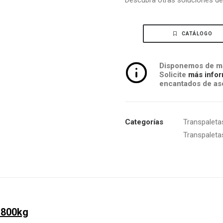
Descubra otras soluciones d
CATÁLOGO
Disponemos de má
Solicite
más infor
encantados de ase
Categorías
Transpaletas
Transpaleta
a 800kg