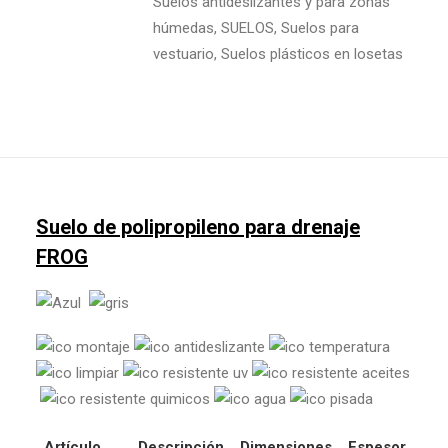
Suelos antideslizantes y para zonas
húmedas
,
SUELOS
,
Suelos para
vestuario
,
Suelos plásticos en losetas
Suelo de polipropileno para drenaje
FROG
Artículo
Descripción
Dimensiones
Espesor