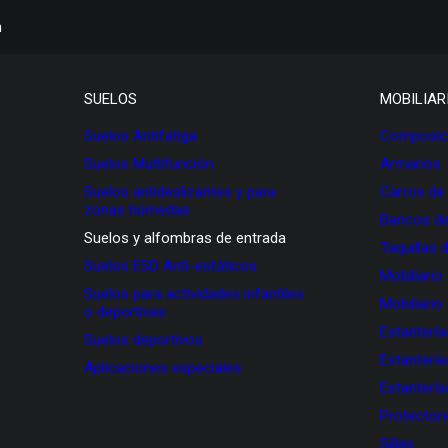
h
SUELOS
MOBILIAR
Suelos Antifatiga
Composici
Suelos Multifunción
Armarios
Suelos antideslizantes y para
Carros de
zonas húmedas
Bancos de
Suelos y alfombras de entrada
Taquillas 
Suelos ESD Anti-estáticos
Mobiliario
Suelos para actividades infantiles
Mobiliario
o deportivas
Estanterí
Suelos deportivos
Estanterí
Aplicaciones especiales
Estanterí
Protectore
Sillas