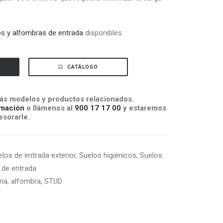
os y alfombras de entrada
disponibles.
CATÁLOGO
s modelos y productos relacionados.
mación
o llámenos al
900 17 17 00
y estaremos
sorarle.
los de entrada exterior
,
Suelos higiénicos
,
Suelos
 de entrada
ma
,
alfombra
,
STUD