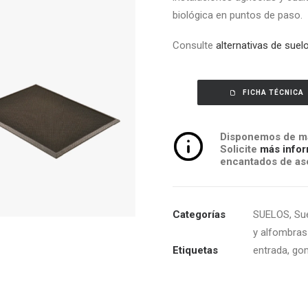
biológica en puntos de paso.
Consulte
alternativas de suel
FICHA TÉCNICA
Disponemos de má
Solicite
más infor
encantados de ase
Categorías
SUELOS
,
Sue
y alfombras
Etiquetas
entrada
,
go