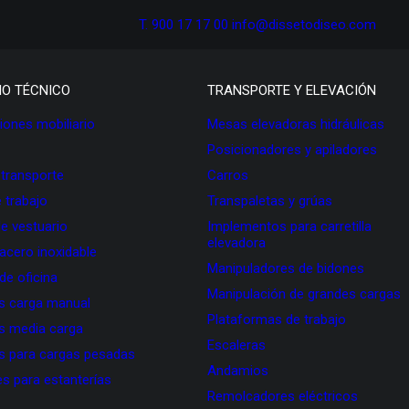
T. 900 17 17 00
info@dissetodiseo.com
IO TÉCNICO
TRANSPORTE Y ELEVACIÓN
ones mobiliario
Mesas elevadoras hidráulicas
Posicionadores y apiladores
 transporte
Carros
 trabajo
Transpaletas y grúas
de vestuario
Implementos para carretilla
elevadora
 acero inoxidable
Manipuladores de bidones
 de oficina
Manipulación de grandes cargas
as carga manual
Plataformas de trabajo
as media carga
Escaleras
as para cargas pesadas
Andamios
s para estanterías
Remolcadores eléctricos