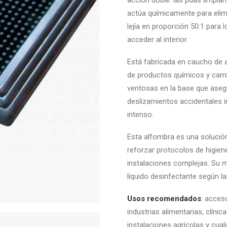
acción doble: las púas limpia
actúa químicamente para elim
lejía en proporción 50:1 para 
acceder al interior.
Está fabricada en caucho de a
de productos químicos y cam
ventosas en la base que asegu
deslizamientos accidentales i
intenso.
Esta alfombra es una solución r
reforzar protocolos de higien
instalaciones complejas. Su m
líquido desinfectante según l
Usos recomendados
: acces
industrias alimentarias, clínic
instalaciones agrícolas y cual