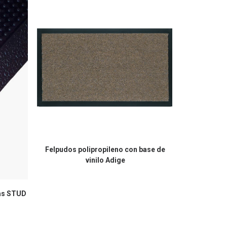
Felpudos polipropileno con base de
vinilo Adige
as STUD
Cubierta par
ent