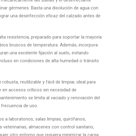
n mecánicamente las suelas y el desinfectante
inar gérmenes. Basta una disolución de agua con
lograr una desinfección eficaz del calzado antes de
lta resistencia, preparado para soportar la mayoría
bios bruscos de temperatura. Además, incorpora
ran una excelente fijación al suelo, evitando
ncluso en condiciones de alta humedad o tránsito
obusta, reutilizable y fácil de limpiar, ideal para
e en accesos críticos sin necesidad de
antenimiento se limita al vaciado y renovación del
a frecuencia de uso.
os a laboratorios, salas limpias, quirófanos,
as veterinarias, almacenes con control sanitario,
quier otro entorno que requiera minimizar la carga