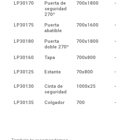
LP30170
Puerta de
700x1800
-
seguridad
270º
LP30175
Puerta
700x1600
-
abatible
LP30180
Puerta
700x1800
-
doble 270º
LP30160
Tapa
700x800
-
LP30125
Estante
70x800
-
LP30130
Cinta de
1000x25
-
seguridad
LP30135
Colgador
700
-