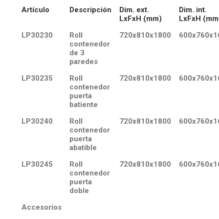
Artículo
Descripción
Dim. ext.
Dim. int.
LxFxH (mm)
LxFxH (mm
LP30230
Roll
720x810x1800
600x760x1
contenedor
de 3
paredes
LP30235
Roll
720x810x1800
600x760x1
contenedor
puerta
batiente
LP30240
Roll
720x810x1800
600x760x1
contenedor
puerta
abatible
LP30245
Roll
720x810x1800
600x760x1
contenedor
puerta
doble
Accesorios