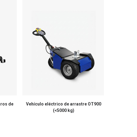
rros de
Vehículo eléctrico de arrastre OT900
Vehículo el
(<5000 kg)