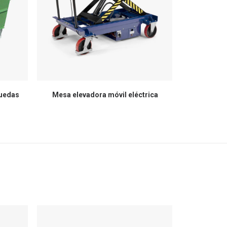
ruedas
Mesa elevadora móvil eléctrica
Roll con