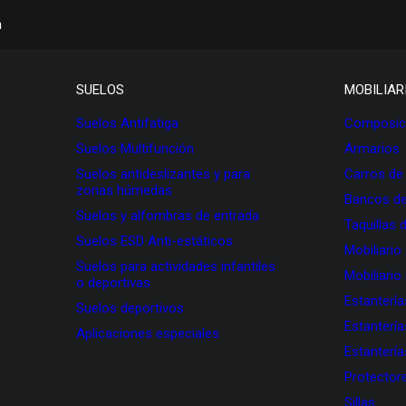
h
SUELOS
MOBILIAR
Suelos Antifatiga
Composici
Suelos Multifunción
Armarios
Suelos antideslizantes y para
Carros de
zonas húmedas
Bancos de
Suelos y alfombras de entrada
Taquillas 
Suelos ESD Anti-estáticos
Mobiliario
Suelos para actividades infantiles
Mobiliario
o deportivas
Estanterí
Suelos deportivos
Estanterí
Aplicaciones especiales
Estanterí
Protectore
Sillas