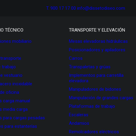
T. 900 17 17 00
info@dissetodiseo.com
IO TÉCNICO
TRANSPORTE Y ELEVACIÓN
ones mobiliario
Mesas elevadoras hidráulicas
Posicionadores y apiladores
 transporte
Carros
 trabajo
Transpaletas y grúas
de vestuario
Implementos para carretilla
elevadora
 acero inoxidable
Manipuladores de bidones
 de oficina
Manipulación de grandes cargas
as carga manual
Plataformas de trabajo
as media carga
Escaleras
as para cargas pesadas
Andamios
s para estanterías
Remolcadores eléctricos