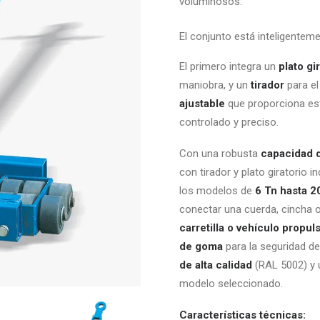
voluminosos.
El conjunto está inteligente
El primero integra un
plato gi
maniobra, y un
tirador
para el
ajustable
que proporciona est
controlado y preciso.
Con una robusta
capacidad d
con tirador y plato giratorio 
los modelos de
6 Tn hasta 2
conectar una cuerda, cincha o
carretilla o vehículo propul
de goma
para la seguridad de
de alta calidad
(RAL 5002) y u
modelo seleccionado.
Características técnicas: