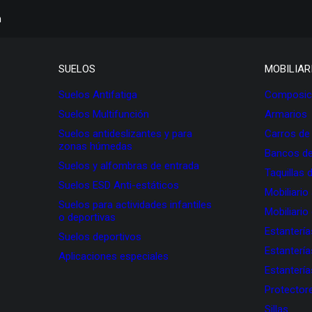
h
SUELOS
MOBILIAR
Suelos Antifatiga
Composici
Suelos Multifunción
Armarios
Suelos antideslizantes y para
Carros de
zonas húmedas
Bancos de
Suelos y alfombras de entrada
Taquillas 
Suelos ESD Anti-estáticos
Mobiliario
Suelos para actividades infantiles
Mobiliario
o deportivas
Estanterí
Suelos deportivos
Estanterí
Aplicaciones especiales
Estanterí
Protectore
Sillas