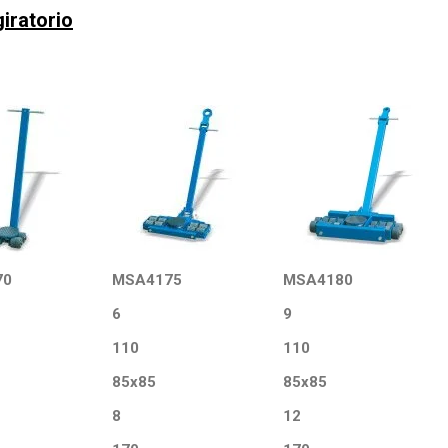
giratorio
70
MSA4175
MSA4180
6
9
110
110
85x85
85x85
8
12