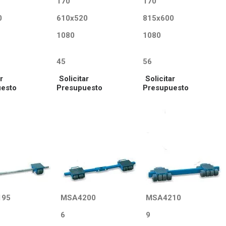
170
170
0
610x520
815x600
1080
1080
45
56
r
Solicitar
Solicitar
esto
Presupuesto
Presupuesto
195
MSA4200
MSA4210
6
9