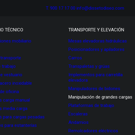
T. 900 17 17 00
info@dissetodiseo.com
IO TÉCNICO
TRANSPORTE Y ELEVACIÓN
ones mobiliario
Mesas elevadoras hidráulicas
Posicionadores y apiladores
 transporte
Carros
 trabajo
Transpaletas y grúas
de vestuario
Implementos para carretilla
elevadora
 acero inoxidable
Manipuladores de bidones
 de oficina
Manipulación de grandes cargas
as carga manual
Plataformas de trabajo
as media carga
Escaleras
as para cargas pesadas
Andamios
s para estanterías
Remolcadores eléctricos