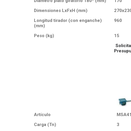
Diámetro plato giratorio 180º (mm)
170
Dimensiones LxFxH (mm)
270x23
Longitud tirador (con enganche)
960
(mm)
Peso (kg)
15
Solicita
Presupu
Artículo
MSA4
Carga (Tn)
3