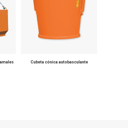
ramales
Cubeta cónica autobasculante
Contenedo