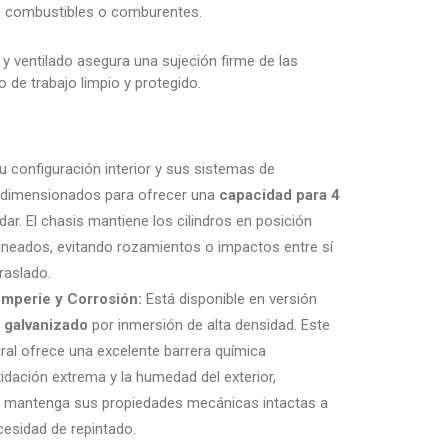
s combustibles o comburentes.
 y ventilado asegura una sujeción firme de las
o de trabajo limpio y protegido.
 configuración interior y sus sistemas de
n dimensionados para ofrecer una
capacidad para 4
dar. El chasis mantiene los cilindros en posición
lineados, evitando rozamientos o impactos entre sí
raslado.
emperie y Corrosión:
Está disponible en versión
o
galvanizado
por inmersión de alta densidad. Este
gral ofrece una excelente barrera química
xidación extrema y la humedad del exterior,
o mantenga sus propiedades mecánicas intactas a
cesidad de repintado.