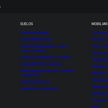
h
SUELOS
MOBILIAR
Suelos Antifatiga
Composici
Suelos Multifunción
Armarios
Suelos antideslizantes y para
Carros de
zonas húmedas
Bancos de
Suelos y alfombras de entrada
Taquillas 
Suelos ESD Anti-estáticos
Mobiliario
Suelos para actividades infantiles
Mobiliario
o deportivas
Estanterí
Suelos deportivos
Estanterí
Aplicaciones especiales
Estanterí
Protectore
Sillas