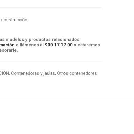
 construcción.
s modelos y productos relacionados.
mación
o llámenos al
900 17 17 00
y estaremos
sorarle.
CIÓN
,
Contenedores y jaulas
,
Otros contenedores