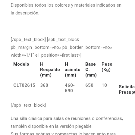
Disponibles todos los colores y materiales indicados en
la descripción.
[/spb_text_block] [spb_text_block
pb_margin_bottom=»no» pb_border_bottom=»no»
width=»1/1″ el_position=»first last»]
Modelo
H
H
Base
Peso
Respaldo
asiento
Ø.
(Kg)
(mm)
(mm)
(mm)
CLT02615
360
460-
650
10
Solicita
590
Presup
[/spb_text_block]
Una silla clásica para salas de reuniones o conferencias,
también disponible en la versión plegable.
Sus formas sobrias y compactas lo hacen apto para