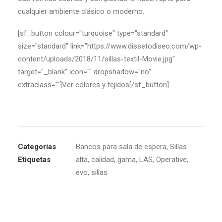
cualquier ambiente clásico o moderno.
[sf_button colour="turquoise" type="standard"
size="standard" link="https://www.dissetodiseo.com/wp-
content/uploads/2018/11/sillas-textil-Movie.jpg"
target="_blank" icon="" dropshadow="no"
extraclass=""]Ver colores y tejidos[/sf_button]
Categorías
Bancos para sala de espera
,
Sillas
Etiquetas
alta
,
calidad
,
gama
,
LAS
,
Operative
,
evo
,
sillas