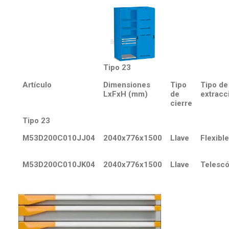
Tipo 23
Artículo
Dimensiones
Tipo
Tipo de
LxFxH (mm)
de
extracc
cierre
Tipo 23
M53D200C010JJ04
2040x776x1500
Llave
Flexible
M53D200C010JK04
2040x776x1500
Llave
Telescó