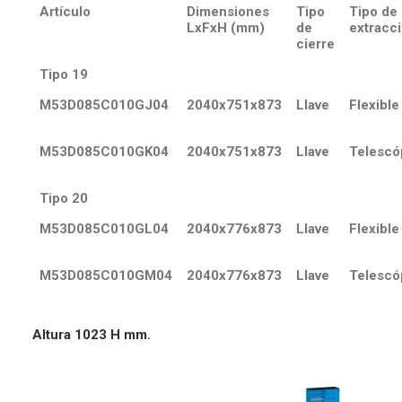
Artículo
Dimensiones
Tipo
Tipo de
LxFxH (mm)
de
extracc
cierre
Tipo 19
M53D085C010GJ04
2040x751x873
Llave
Flexible
M53D085C010GK04
2040x751x873
Llave
Telescó
Tipo 20
M53D085C010GL04
2040x776x873
Llave
Flexible
M53D085C010GM04
2040x776x873
Llave
Telescó
Altura 1023 H mm.