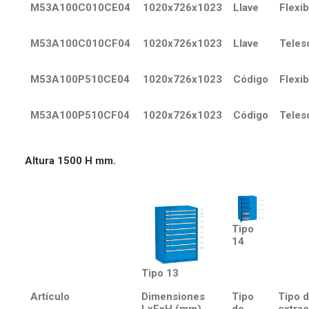
M53A100C010CE04
1020x726x1023
Llave
Flexib
M53A100C010CF04
1020x726x1023
Llave
Teles
M53A100P510CE04
1020x726x1023
Código
Flexib
M53A100P510CF04
1020x726x1023
Código
Teles
Altura 1500 H mm.
Tipo
14
Tipo 13
Artículo
Dimensiones
Tipo
Tipo 
LxFxH (mm)
de
extra