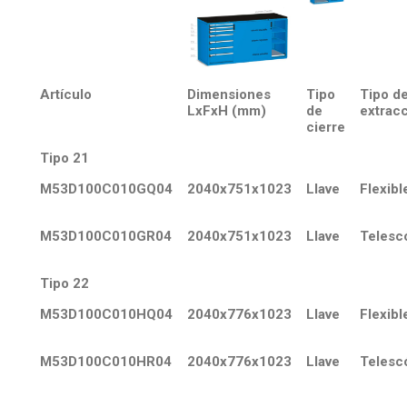
Artículo
Dimensiones
Tipo
Tipo d
LxFxH (mm)
de
extrac
cierre
Tipo 21
M53D100C010GQ04
2040x751x1023
Llave
Flexibl
M53D100C010GR04
2040x751x1023
Llave
Telesc
Tipo 22
M53D100C010HQ04
2040x776x1023
Llave
Flexibl
M53D100C010HR04
2040x776x1023
Llave
Telesc