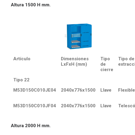
Altura 1500 H mm.
Artículo
Dimensiones
Tipo
Tipo de
LxFxH (mm)
de
extracc
cierre
Tipo 22
M53D150C010JE04
2040x776x1500
Llave
Flexible
M53D150C010JF04
2040x776x1500
Llave
Telescó
Altura 2000 H mm.