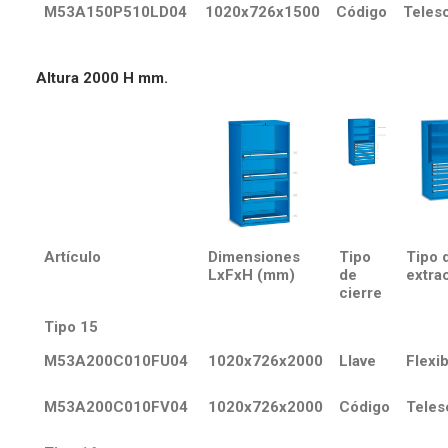
M53A150P510LD04
1020x726x1500
Código
Teles
Altura 2000 H mm.
Artículo
Dimensiones
Tipo
Tipo 
LxFxH (mm)
de
extra
cierre
Tipo 15
M53A200C010FU04
1020x726x2000
Llave
Flexib
M53A200C010FV04
1020x726x2000
Código
Teles