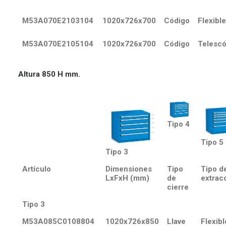
M53A070E2103104
1020x726x700
Código
Flexible
M53A070E2105104
1020x726x700
Código
Telescó
Altura 850 H mm.
Tipo 4
Tipo 5
Tipo 3
Artículo
Dimensiones
Tipo
Tipo d
LxFxH (mm)
de
extrac
cierre
Tipo 3
M53A085C0108804
1020x726x850
Llave
Flexibl