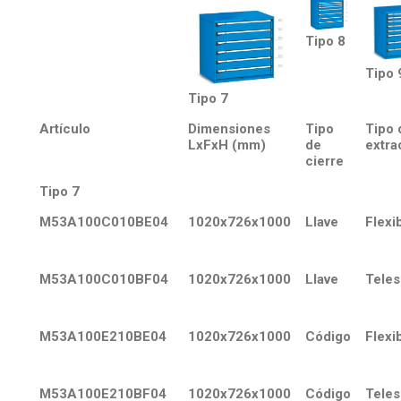
Tipo 8
Tipo 
Tipo 7
Artículo
Dimensiones
Tipo
Tipo 
LxFxH (mm)
de
extra
cierre
Tipo 7
M53A100C010BE04
1020x726x1000
Llave
Flexi
M53A100C010BF04
1020x726x1000
Llave
Teles
M53A100E210BE04
1020x726x1000
Código
Flexi
M53A100E210BF04
1020x726x1000
Código
Teles