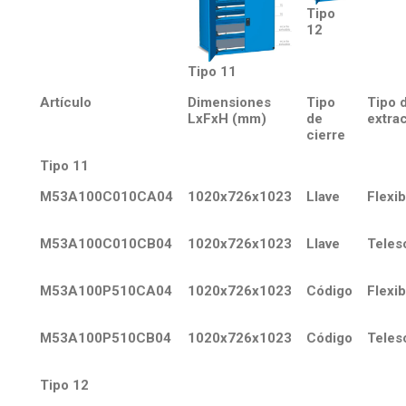
Tipo
12
Tipo 11
Artículo
Dimensiones
Tipo
Tipo 
LxFxH (mm)
de
extra
cierre
Tipo 11
M53A100C010CA04
1020x726x1023
Llave
Flexib
M53A100C010CB04
1020x726x1023
Llave
Teles
M53A100P510CA04
1020x726x1023
Código
Flexib
M53A100P510CB04
1020x726x1023
Código
Teles
Tipo 12