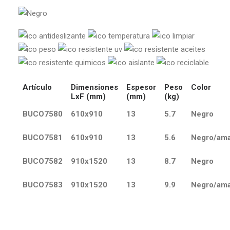
Artículo
Dimensiones
Espesor
Peso
Color
LxF (mm)
(mm)
(kg)
BUCO7580
610x910
13
5.7
Negro
BUCO7581
610x910
13
5.6
Negro/amar
BUCO7582
910x1520
13
8.7
Negro
BUCO7583
910x1520
13
9.9
Negro/amar