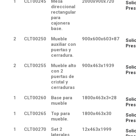
1
CLT00245
Mesa
2000x900x720
Solic
direccional
Pres
rectangular
para
cajonera
base.
2
CLT00250
Mueble
900x600x603+87
Solic
auxiliar con
Pres
puertas y
cerradura.
2
CLT00255
Mueble alto
900x463x1939
Solic
con 2
Pres
puertas de
cristal y
cerraduras
1
CLT00260
Base para
1800x463x3+28
Solic
mueble
Pres
1
CLT00265
Top para
1800x463x30
Solic
mueble.
Pres
1
CLT00270
Set 2
12x463x1999
Solic
laterales