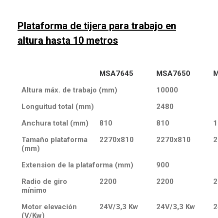
Plataforma de tijera para trabajo en
altura hasta 10 metros
MSA7645
MSA7650
M
Altura máx. de trabajo (mm)
10000
Longuitud total (mm)
2480
Anchura total (mm)
810
810
1
Tamaño plataforma
2270x810
2270x810
2
(mm)
Extension de la plataforma (mm)
900
Radio de giro
2200
2200
2
mínimo
Motor elevación
24V/3,3 Kw
24V/3,3 Kw
2
(V/Kw)