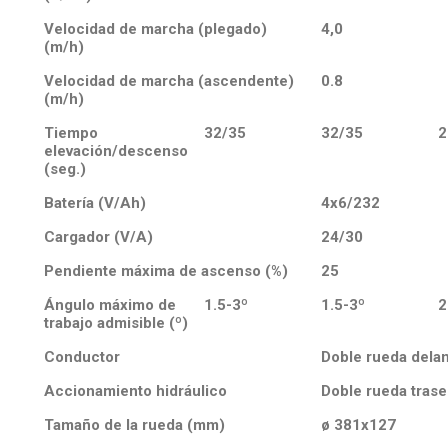
Velocidad de marcha (plegado)
4,0
(m/h)
Velocidad de marcha (ascendente)
0.8
(m/h)
Tiempo
32/35
32/35
2
elevación/descenso
(seg.)
Batería (V/Ah)
4x6/232
Cargador (V/A)
24/30
Pendiente máxima de ascenso (%)
25
Ángulo máximo de
1.5-3º
1.5-3º
2
trabajo admisible (º)
Conductor
Doble rueda dela
Accionamiento hidráulico
Doble rueda trase
Tamaño de la rueda (mm)
ø 381x127