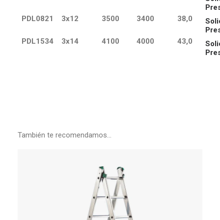
Pre
PDL0821
3x12
3500
3400
38,0
Soli
Pre
PDL1534
3x14
4100
4000
43,0
Soli
Pre
También te recomendamos…