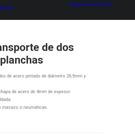
Fregadoras eléctricas
 garage
ansporte de dos
 planchas
tubo de acero pintado de diámetro 26,9mm y
 chapa de acero de 4mm de espesor.
ldada.
o mazazo o neumáticas.