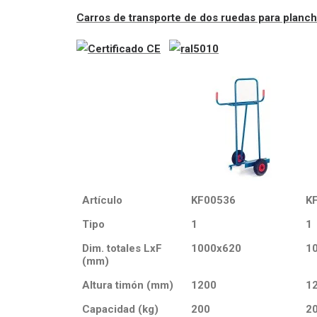
Carros de transporte de dos ruedas para planc
Artículo
KF00536
K
Tipo
1
1
Dim. totales LxF
1000x620
1
(mm)
Altura timón (mm)
1200
1
Capacidad (kg)
200
2