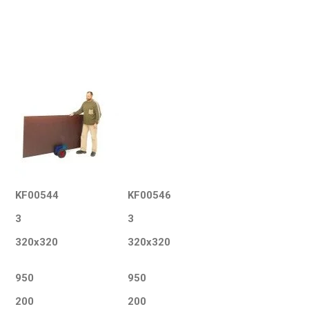
KF00544
KF00546
3
3
320x320
320x320
950
950
200
200