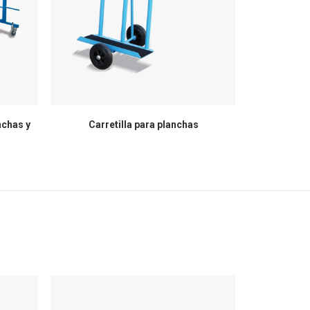
nchas y
Carretilla para planchas
Estanterías