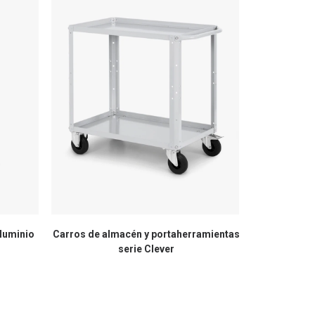
aluminio
Carros de almacén y portaherramientas
Carret
serie Clever