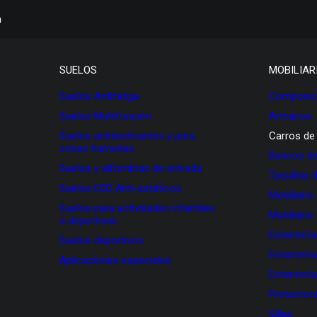
h
SUELOS
MOBILIAR
Suelos Antifatiga
Composici
Suelos Multifunción
Armarios
Suelos antideslizantes y para
Carros de
zonas húmedas
Bancos de
Suelos y alfombras de entrada
Taquillas 
Suelos ESD Anti-estáticos
Mobiliario
Suelos para actividades infantiles
Mobiliario
o deportivas
Estanterí
Suelos deportivos
Estanterí
Aplicaciones especiales
Estanterí
Protectore
Sillas