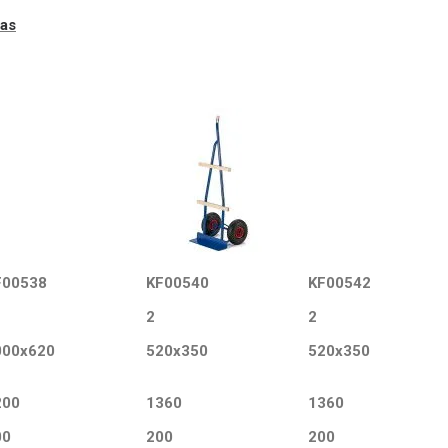
has
F00538
KF00540
KF00542
2
2
000x620
520x350
520x350
200
1360
1360
00
200
200