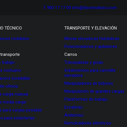
T. 900 17 17 00
info@dissetodiseo.com
IO TÉCNICO
TRANSPORTE Y ELEVACIÓN
ones mobiliario
Mesas elevadoras hidráulicas
Posicionadores y apiladores
 transporte
Carros
 trabajo
Transpaletas y grúas
de vestuario
Implementos para carretilla
elevadora
 acero inoxidable
Manipuladores de bidones
 de oficina
Manipulación de grandes cargas
as carga manual
Plataformas de trabajo
as media carga
Escaleras
as para cargas pesadas
Andamios
s para estanterías
Remolcadores eléctricos