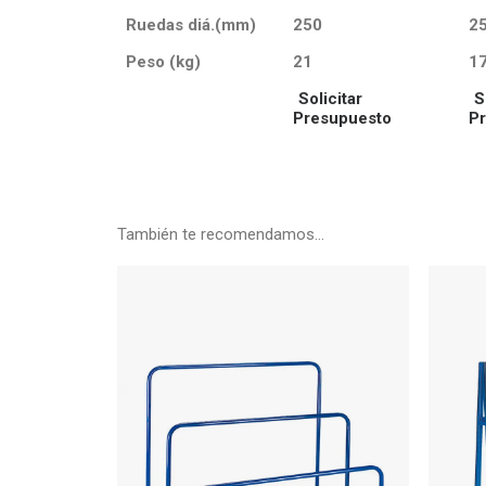
Ruedas diá.(mm)
250
2
Peso (kg)
21
1
Solicitar
S
Presupuesto
P
También te recomendamos…