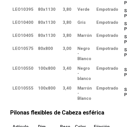
P
LEO10395
80x1130
3,80
Verde
Empotrado
S
P
LEO10400
80x1130
3,80
Gris
Empotrado
S
P
LEO10405
80x1130
3,80
Marrón
Empotrado
S
P
LEO10575
80x800
3,00
Negro
Empotrado
S
-
P
Blanco
LEO10550
100x800
3,40
Negro
Empotrado
S
-
P
blanco
LEO10555
100x800
3,40
Marrón
Empotrado
S
-
P
Blanco
Pilonas flexibles de Cabeza esférica
Artículo
Dim.
Peso
Color
Fijación