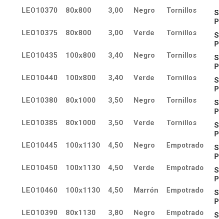
LEO10370
80x800
3,00
Negro
Tornillos
S
P
LEO10375
80x800
3,00
Verde
Tornillos
S
P
LEO10435
100x800
3,40
Negro
Tornillos
S
P
LEO10440
100x800
3,40
Verde
Tornillos
S
P
LEO10380
80x1000
3,50
Negro
Tornillos
S
P
LEO10385
80x1000
3,50
Verde
Tornillos
S
P
LEO10445
100x1130
4,50
Negro
Empotrado
S
P
LEO10450
100x1130
4,50
Verde
Empotrado
S
P
LEO10460
100x1130
4,50
Marrón
Empotrado
S
P
LEO10390
80x1130
3,80
Negro
Empotrado
S