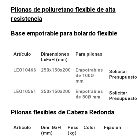
Pilonas de poliuretano flexible de alta
resistencia
Base empotrable para bolardo flexible
Artículo
Dimensiones
Para pilonas
LxFxH (mm)
LEO10466
250x150x200
Empotrables
Solicitar
de 100Ø
Presupuesto
mm
LEO10561
250x150x200
Empotrables
Solicitar
de 80Ø mm
Presupuesto
Pilonas flexibles de Cabeza Redonda
Artículo
Dim. ØxH
Peso
Color
Fijación
(mm)
(kg)