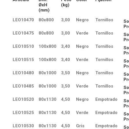
ØxH
(kg)
(mm)
LEO10470
80x800
3,00
Negro
Tornillos
So
Pr
LEO10475
80x800
3,00
Verde
Tornillos
So
Pr
LEO10510
100x800
3,40
Negro
Tornillos
So
Pr
LEO10515
100x800
3,40
Verde
Tornillos
So
Pr
LEO10480
80x1000
3,50
Negro
Tornillos
So
Pr
LEO10485
80x1000
3,50
Verde
Tornillos
So
Pr
LEO10520
80x1130
4,50
Negro
Empotrado
So
Pr
LEO10525
80x1130
4,50
Verde
Empotrado
So
Pr
LEO10530
80x1130
4,50
Gris
Empotrado
So