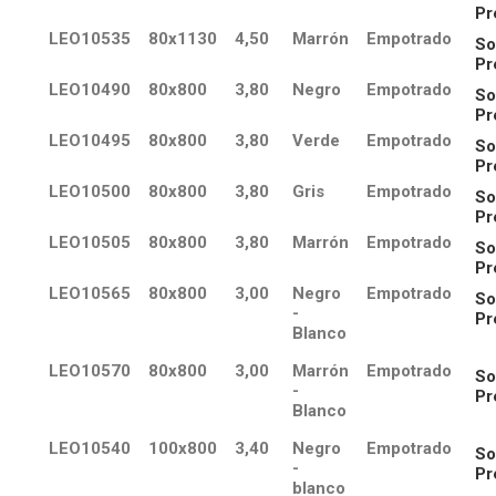
Pr
LEO10535
80x1130
4,50
Marrón
Empotrado
So
Pr
LEO10490
80x800
3,80
Negro
Empotrado
So
Pr
LEO10495
80x800
3,80
Verde
Empotrado
So
Pr
LEO10500
80x800
3,80
Gris
Empotrado
So
Pr
LEO10505
80x800
3,80
Marrón
Empotrado
So
Pr
LEO10565
80x800
3,00
Negro
Empotrado
So
-
Pr
Blanco
LEO10570
80x800
3,00
Marrón
Empotrado
So
-
Pr
Blanco
LEO10540
100x800
3,40
Negro
Empotrado
So
-
Pr
blanco