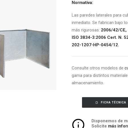
Normativa:
Las paredes laterales para cu
inmediato. Se fabrican bajo l
más rigurosas:
2006/42/CE, 
ISO 3834-3:2006 Cert. N. 5
202-1207-HP-0454/12.
Consulte otros modelos de
c
gama para distintos materiales
almacenamiento.
FICHA TÉCNICA
Disponemos de má
Solicite
más infor