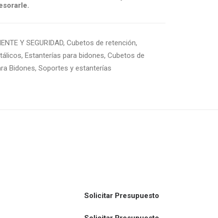
sorarle.
IENTE Y SEGURIDAD
,
Cubetos de retención
,
tálicos
,
Estanterías para bidones
,
Cubetos de
ara Bidones
,
Soportes y estanterías
Solicitar Presupuesto