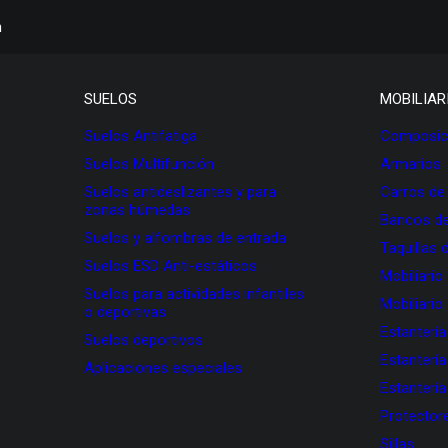
h
SUELOS
MOBILIAR
Suelos Antifatiga
Composici
Suelos Multifunción
Armarios
Suelos antideslizantes y para
Carros de
zonas húmedas
Bancos de
Suelos y alfombras de entrada
Taquillas 
Suelos ESD Anti-estáticos
Mobiliario
Suelos para actividades infantiles
Mobiliario
o deportivas
Estanterí
Suelos deportivos
Estanterí
Aplicaciones especiales
Estanterí
Protectore
Sillas