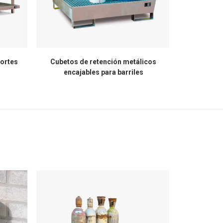
portes
Cubetos de retención metálicos
Soportes api
encajables para barriles