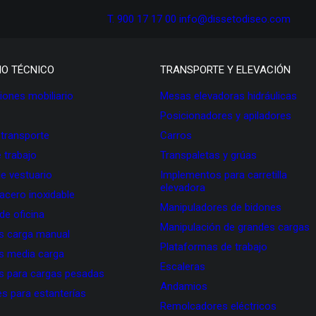
T. 900 17 17 00
info@dissetodiseo.com
IO TÉCNICO
TRANSPORTE Y ELEVACIÓN
ones mobiliario
Mesas elevadoras hidráulicas
Posicionadores y apiladores
 transporte
Carros
 trabajo
Transpaletas y grúas
de vestuario
Implementos para carretilla
elevadora
 acero inoxidable
Manipuladores de bidones
 de oficina
Manipulación de grandes cargas
as carga manual
Plataformas de trabajo
as media carga
Escaleras
as para cargas pesadas
Andamios
s para estanterías
Remolcadores eléctricos