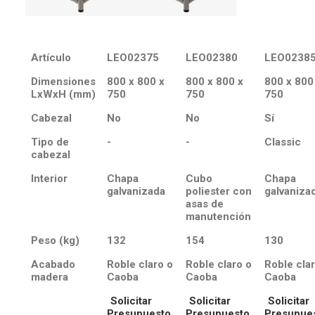
Artículo
LEO02375
LEO02380
LEO0238
Dimensiones
800 x 800 x
800 x 800 x
800 x 800
LxWxH (mm)
750
750
750
Cabezal
No
No
Sí
Tipo de
-
-
Classic
cabezal
Interior
Chapa
Cubo
Chapa
galvanizada
poliester con
galvaniza
asas de
manutención
Peso (kg)
132
154
130
Acabado
Roble claro o
Roble claro o
Roble cla
madera
Caoba
Caoba
Caoba
Solicitar
Solicitar
Solicitar
Presupuesto
Presupuesto
Presupue