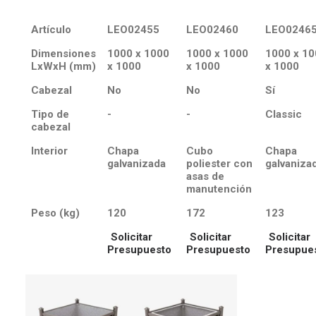
Artículo
LEO02455
LEO02460
LEO0246
Dimensiones
1000 x 1000
1000 x 1000
1000 x 10
LxWxH (mm)
x 1000
x 1000
x 1000
Cabezal
No
No
Sí
Tipo de
-
-
Classic
cabezal
Interior
Chapa
Cubo
Chapa
galvanizada
poliester con
galvaniza
asas de
manutención
Peso (kg)
120
172
123
Solicitar
Solicitar
Solicitar
Presupuesto
Presupuesto
Presupue