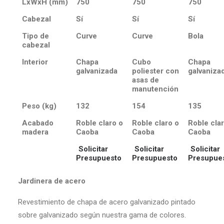
LxWxH (mm)
750
750
750
Cabezal
Sí
Sí
Sí
Tipo de
Curve
Curve
Bola
cabezal
Interior
Chapa
Cubo
Chapa
galvanizada
poliester con
galvaniza
asas de
manutención
Peso (kg)
132
154
135
Acabado
Roble claro o
Roble claro o
Roble cla
madera
Caoba
Caoba
Caoba
Solicitar
Solicitar
Solicitar
Presupuesto
Presupuesto
Presupue
Jardinera de acero
Revestimiento de chapa de acero galvanizado pintado
sobre galvanizado según nuestra gama de colores.