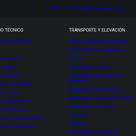
T. 900 17 17 00
info@dissetodiseo.com
IO TÉCNICO
TRANSPORTE Y ELEVACIÓN
ones mobiliario
Mesas elevadoras hidráulicas
Posicionadores y apiladores
 transporte
Carros
 trabajo
Transpaletas y grúas
de vestuario
Implementos para carretilla
elevadora
 acero inoxidable
Manipuladores de bidones
 de oficina
Manipulación de grandes cargas
as carga manual
Plataformas de trabajo
as media carga
Escaleras
as para cargas pesadas
Andamios
s para estanterías
Remolcadores eléctricos