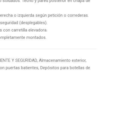
ro soldados. Techo y pared posterior en chapa de
derecha o izquierda según petición o correderas.
eguridad (desplegables).
 con carretilla elevadora.
completamente montados.
IENTE Y SEGURIDAD
,
Almacenamiento exterior
,
on puertas batientes
,
Depósitos para botellas de