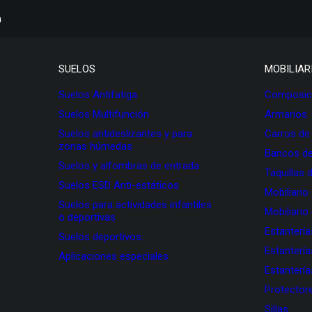
h
SUELOS
MOBILIAR
Suelos Antifatiga
Composici
Suelos Multifunción
Armarios
Suelos antideslizantes y para
Carros de
zonas húmedas
Bancos de
Suelos y alfombras de entrada
Taquillas 
Suelos ESD Anti-estáticos
Mobiliario
Suelos para actividades infantiles
Mobiliario
o deportivas
Estanterí
Suelos deportivos
Estanterí
Aplicaciones especiales
Estanterí
Protectore
Sillas