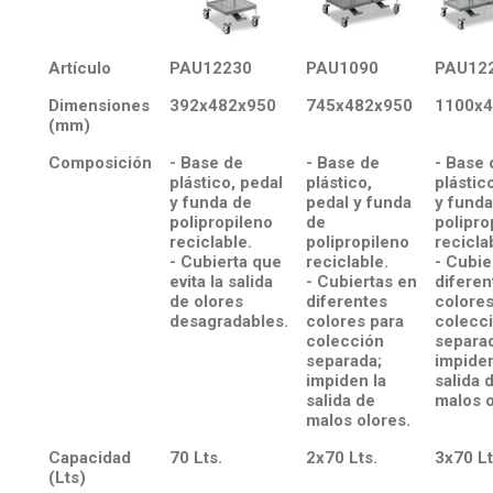
Artículo
PAU12230
PAU1090
PAU12
Dimensiones
392x482x950
745x482x950
1100x4
(mm)
Composición
- Base de
- Base de
- Base 
plástico, pedal
plástico,
plástic
y funda de
pedal y funda
y funda
polipropileno
de
polipro
reciclable.
polipropileno
recicla
- Cubierta que
reciclable.
- Cubie
evita la salida
- Cubiertas en
diferen
de olores
diferentes
colores
desagradables.
colores para
colecc
colección
separa
separada;
impiden
impiden la
salida 
salida de
malos o
malos olores.
Capacidad
70 Lts.
2x70 Lts.
3x70 Lt
(Lts)