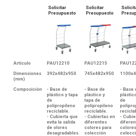
Solicitar
Solicitar
Solicit
Presupuesto
Presupuesto
Presu
Artículo
PAU12210
PAU12215
PAU12
Dimensiones
392x482x950
745x482x950
1100x4
(mm)
Composición
- Base de
- Base de
- Base 
plástico y tapa
plástico y
plástic
de
tapa de
de
polipropileno
polipropileno
polipro
reciclable.
reciclable.
recicla
- Cubierta que
- Cubiertas en
- Cubie
evita la salida
diferentes
diferen
de olores
colores para
colores
desagradables.
colección
colecc