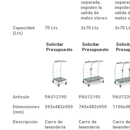
separada;
separa
impiden la
impiden
salida de
salida 
malos olores.
malos o
Capacidad
70 Lts.
2x70 Lts.
3x70 Lt
(Lts)
Solicitar
Solicitar
Solicit
Presupuesto
Presupuesto
Presu
Artículo
PAU12190
PAU12195
PAU122
Dimensiones
392x482x950
745x482x950
1100x4
(mm)
Descripción
Carro de
Carro de
Carro d
lavandería
lavandería
lavander