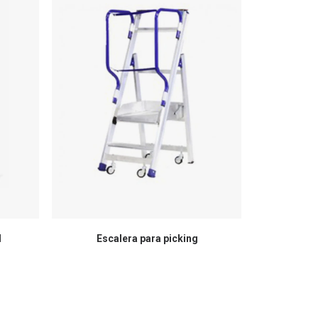
d
Escalera para picking
Esca