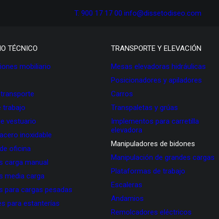
T. 900 17 17 00
info@dissetodiseo.com
IO TÉCNICO
TRANSPORTE Y ELEVACIÓN
ones mobiliario
Mesas elevadoras hidráulicas
Posicionadores y apiladores
 transporte
Carros
 trabajo
Transpaletas y grúas
de vestuario
Implementos para carretilla
elevadora
 acero inoxidable
Manipuladores de bidones
 de oficina
Manipulación de grandes cargas
as carga manual
Plataformas de trabajo
as media carga
Escaleras
as para cargas pesadas
Andamios
s para estanterías
Remolcadores eléctricos