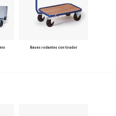
nio
Bases rodantes con tirador
Carro de p