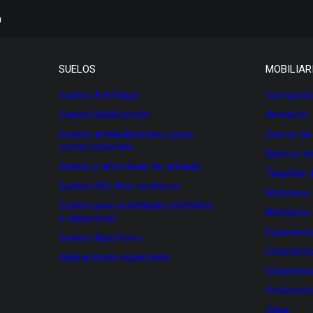
h
SUELOS
MOBILIAR
Suelos Antifatiga
Composici
Suelos Multifunción
Armarios
Suelos antideslizantes y para
Carros de
zonas húmedas
Bancos de
Suelos y alfombras de entrada
Taquillas 
Suelos ESD Anti-estáticos
Mobiliario
Suelos para actividades infantiles
Mobiliario
o deportivas
Estanterí
Suelos deportivos
Estanterí
Aplicaciones especiales
Estanterí
Protectore
Sillas