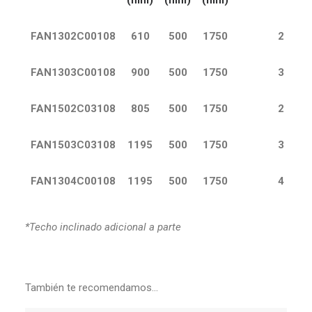
(mm)
(mm)
(mm)
FAN1302C00108
610
500
1750
2
FAN1303C00108
900
500
1750
3
FAN1502C03108
805
500
1750
2
FAN1503C03108
1195
500
1750
3
FAN1304C00108
1195
500
1750
4
*Techo inclinado adicional a parte
También te recomendamos…