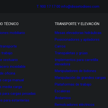
T. 900 17 17 00
info@dissetodiseo.com
IO TÉCNICO
TRANSPORTE Y ELEVACIÓN
ones mobiliario
Mesas elevadoras hidráulicas
Posicionadores y apiladores
 transporte
Carros
 trabajo
Transpaletas y grúas
de vestuario
Implementos para carretilla
elevadora
 acero inoxidable
Manipuladores de bidones
 de oficina
Manipulación de grandes cargas
as carga manual
Plataformas de trabajo
as media carga
Escaleras
as para cargas pesadas
Andamios
s para estanterías
Remolcadores eléctricos