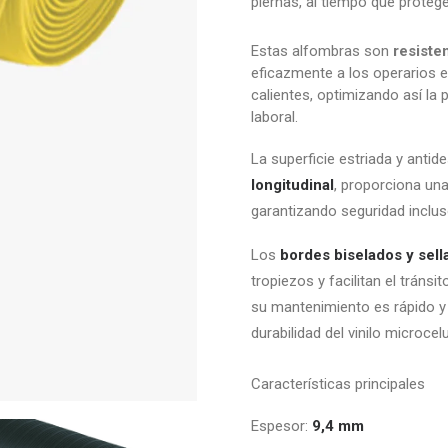
piernas, al tiempo que protege
Estas alfombras son
resisten
eficazmente a los operarios 
calientes, optimizando así la 
laboral.
La superficie estriada y anti
longitudinal
, proporciona una
garantizando seguridad inclus
Los
bordes biselados y sell
tropiezos y facilitan el tráns
su mantenimiento es rápido y s
durabilidad del vinilo microcel
Características principales
Espesor:
9,4 mm