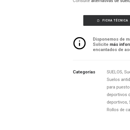
Consulte
alternativas de suel
FICHA TÉCNICA
Disponemos de má
Solicite
más infor
encantados de ase
Categorías
SUELOS
,
Su
Suelos anti
para puesto
deportivos 
deportivos
,
Rollos de c