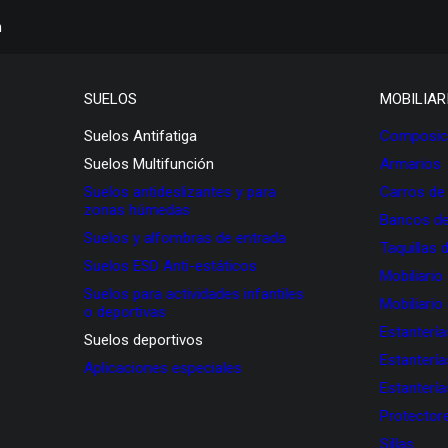
h
SUELOS
MOBILIAR
Suelos Antifatiga
Composici
Suelos Multifunción
Armarios
Suelos antideslizantes y para
Carros de
zonas húmedas
Bancos de
Suelos y alfombras de entrada
Taquillas 
Suelos ESD Anti-estáticos
Mobiliario
Suelos para actividades infantiles
Mobiliario
o deportivas
Estanterí
Suelos deportivos
Estanterí
Aplicaciones especiales
Estanterí
Protectore
Sillas