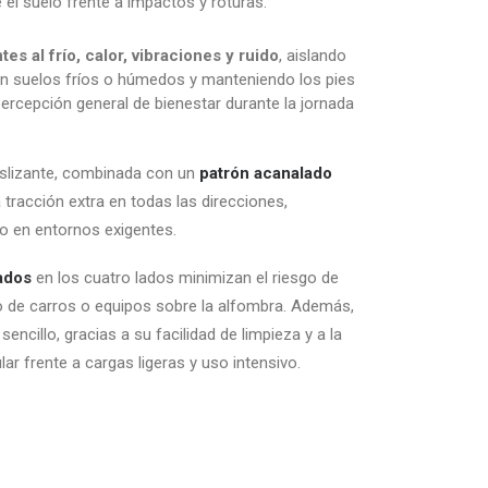
 el suelo frente a impactos y roturas.
tes al frío, calor, vibraciones y ruido
, aislando
en suelos fríos o húmedos y manteniendo los pies
percepción general de bienestar durante la jornada
deslizante, combinada con un
patrón acanalado
 tracción extra en todas las direcciones,
o en entornos exigentes.
ados
en los cuatro lados minimizan el riesgo de
ito de carros o equipos sobre la alfombra. Además,
encillo, gracias a su facilidad de limpieza y a la
ular frente a cargas ligeras y uso intensivo.