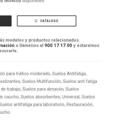
os técnicos
disponibles.
CATÁLOGO
s modelos y productos relacionados.
mación
o llámenos al
900 17 17 00
y estaremos
sorarle.
elo para tráfico moderado
,
Suelos Antifatiga
,
deslizantes
,
Suelos Multifunción
,
Suelos anti fatiga
 de trabajo
,
Suelos para almacén
,
Suelos
de caucho
,
Suelos absorbentes
,
Universal
,
Suelos
Suelos antifatiga para laboratorio
,
Restauración
,
aucho