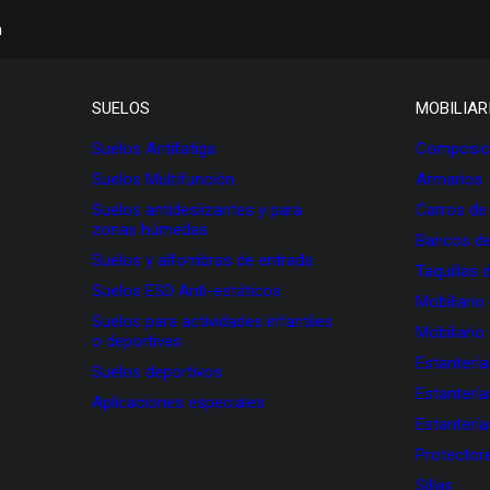
h
SUELOS
MOBILIAR
Suelos Antifatiga
Composici
Suelos Multifunción
Armarios
Suelos antideslizantes y para
Carros de
zonas húmedas
Bancos de
Suelos y alfombras de entrada
Taquillas 
Suelos ESD Anti-estáticos
Mobiliario
Suelos para actividades infantiles
Mobiliario
o deportivas
Estanterí
Suelos deportivos
Estanterí
Aplicaciones especiales
Estanterí
Protectore
Sillas