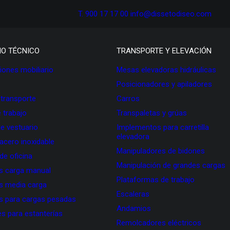
T. 900 17 17 00
info@dissetodiseo.com
IO TÉCNICO
TRANSPORTE Y ELEVACIÓN
ones mobiliario
Mesas elevadoras hidráulicas
Posicionadores y apiladores
 transporte
Carros
 trabajo
Transpaletas y grúas
de vestuario
Implementos para carretilla
elevadora
 acero inoxidable
Manipuladores de bidones
 de oficina
Manipulación de grandes cargas
as carga manual
Plataformas de trabajo
as media carga
Escaleras
as para cargas pesadas
Andamios
s para estanterías
Remolcadores eléctricos