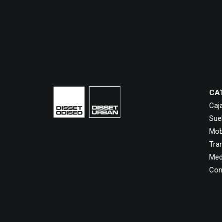
CA
Caj
Sue
Mobi
Tra
Med
Con