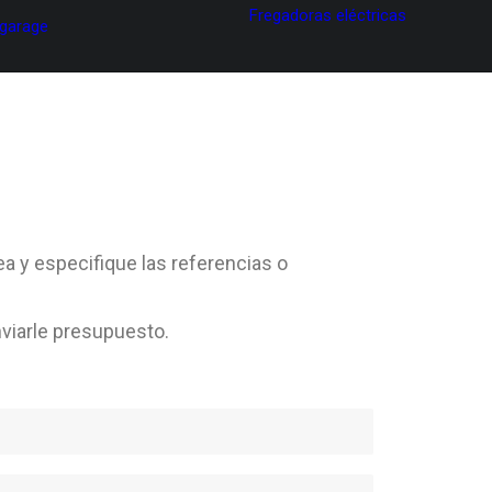
Fregadoras eléctricas
 garage
ea y especifique las referencias o
viarle presupuesto.