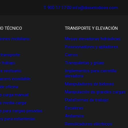
T. 900 17 17 00
info@dissetodiseo.com
IO TÉCNICO
TRANSPORTE Y ELEVACIÓN
ones mobiliario
Mesas elevadoras hidráulicas
Posicionadores y apiladores
 transporte
Carros
 trabajo
Transpaletas y grúas
de vestuario
Implementos para carretilla
elevadora
 acero inoxidable
Manipuladores de bidones
 de oficina
Manipulación de grandes cargas
as carga manual
Plataformas de trabajo
as media carga
Escaleras
as para cargas pesadas
Andamios
s para estanterías
Remolcadores eléctricos