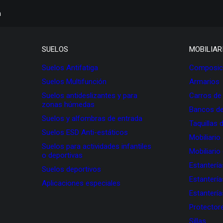
h
SUELOS
MOBILIAR
Suelos Antifatiga
Composici
Suelos Multifunción
Armarios
Suelos antideslizantes y para
Carros de
zonas húmedas
Bancos de
Suelos y alfombras de entrada
Taquillas 
Suelos ESD Anti-estáticos
Mobiliario
Suelos para actividades infantiles
Mobiliario
o deportivas
Estanterí
Suelos deportivos
Estanterí
Aplicaciones especiales
Estanterí
Protectore
Sillas