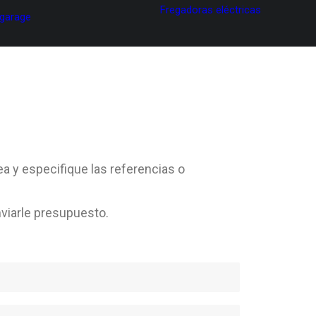
Fregadoras eléctricas
 garage
ea y especifique las referencias o
viarle presupuesto.