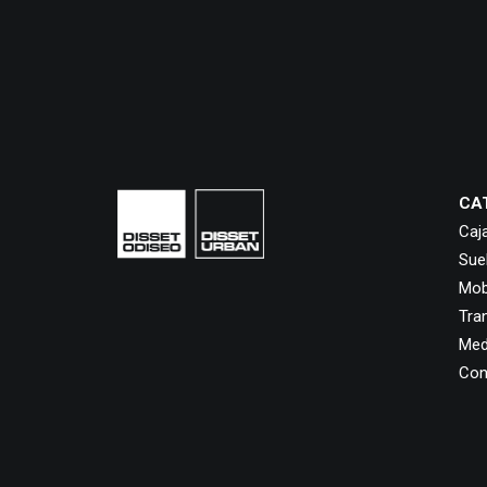
CA
Caj
Sue
Mobi
Tra
Med
Con