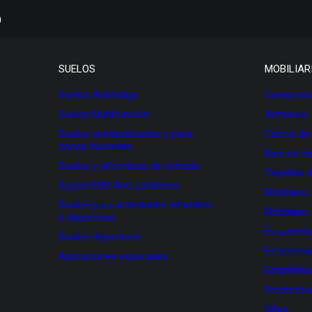
h
SUELOS
MOBILIAR
Suelos Antifatiga
Composici
Suelos Multifunción
Armarios
Suelos antideslizantes y para
Carros de
zonas húmedas
Bancos de
Suelos y alfombras de entrada
Taquillas 
Suelos ESD Anti-estáticos
Mobiliario
Suelos para actividades infantiles
Mobiliario
o deportivas
Estanterí
Suelos deportivos
Estanterí
Aplicaciones especiales
Estanterí
Protectore
Sillas