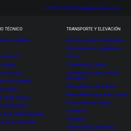
T. 900 17 17 00
info@dissetodiseo.com
IO TÉCNICO
TRANSPORTE Y ELEVACIÓN
ones mobiliario
Mesas elevadoras hidráulicas
Posicionadores y apiladores
 transporte
Carros
 trabajo
Transpaletas y grúas
de vestuario
Implementos para carretilla
elevadora
 acero inoxidable
Manipuladores de bidones
 de oficina
Manipulación de grandes cargas
as carga manual
Plataformas de trabajo
as media carga
Escaleras
as para cargas pesadas
Andamios
s para estanterías
Remolcadores eléctricos