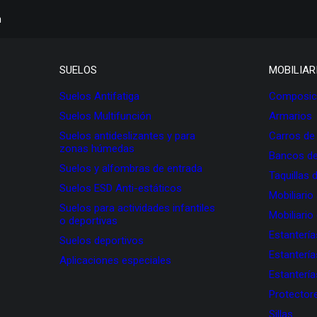
h
SUELOS
MOBILIAR
Suelos Antifatiga
Composici
Suelos Multifunción
Armarios
Suelos antideslizantes y para
Carros de
zonas húmedas
Bancos de
Suelos y alfombras de entrada
Taquillas 
Suelos ESD Anti-estáticos
Mobiliario
Suelos para actividades infantiles
Mobiliario
o deportivas
Estanterí
Suelos deportivos
Estanterí
Aplicaciones especiales
Estanterí
Protectore
Sillas