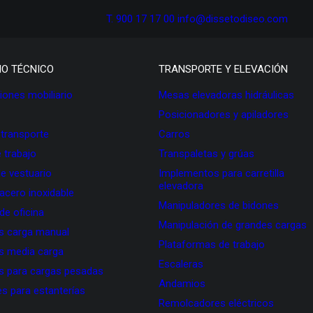
T. 900 17 17 00
info@dissetodiseo.com
IO TÉCNICO
TRANSPORTE Y ELEVACIÓN
ones mobiliario
Mesas elevadoras hidráulicas
Posicionadores y apiladores
 transporte
Carros
 trabajo
Transpaletas y grúas
de vestuario
Implementos para carretilla
elevadora
 acero inoxidable
Manipuladores de bidones
 de oficina
Manipulación de grandes cargas
as carga manual
Plataformas de trabajo
as media carga
Escaleras
as para cargas pesadas
Andamios
s para estanterías
Remolcadores eléctricos