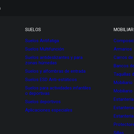
h
SUELOS
MOBILIAR
Suelos Antifatiga
Composici
Suelos Multifunción
Armarios
Suelos antideslizantes y para
Carros de
zonas húmedas
Bancos de
Suelos y alfombras de entrada
Taquillas 
Suelos ESD Anti-estáticos
Mobiliario
Suelos para actividades infantiles
Mobiliario
o deportivas
Estanterí
Suelos deportivos
Estanterí
Aplicaciones especiales
Estanterí
Protectore
Sillas