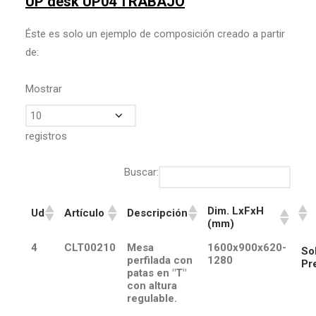
UP desk UP04 TRABAJO
Éste es solo un ejemplo de composición creado a partir
de:
Mostrar
registros
Buscar:
Dim. LxFxH
Ud
Artículo
Descripción
(mm)
4
CLT00210
Mesa
1600x900x620-
Sol
perfilada con
1280
Pr
patas en "T"
con altura
regulable.