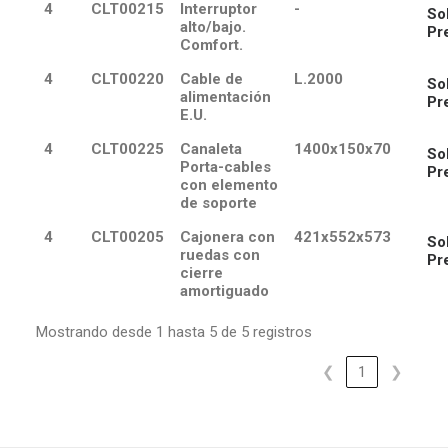
4
CLT00215
Interruptor
-
Sol
alto/bajo.
Pr
Comfort.
4
CLT00220
Cable de
L.2000
Sol
alimentación
Pr
E.U.
4
CLT00225
Canaleta
1400x150x70
Sol
Porta-cables
Pr
con elemento
de soporte
4
CLT00205
Cajonera con
421x552x573
Sol
ruedas con
Pr
cierre
amortiguado
Mostrando desde 1 hasta 5 de 5 registros
❮
1
❯