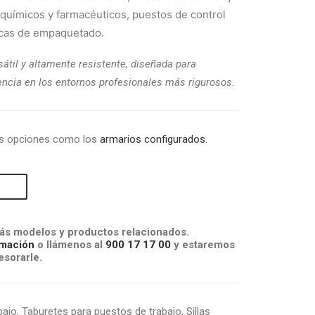
s químicos y farmacéuticos, puestos de control
ticas de empaquetado.
átil y altamente resistente, diseñada para
ciencia en los entornos profesionales más rigurosos.
as opciones como los
armarios configurados.
s modelos y productos relacionados.
mación
o llámenos al
900 17 17 00
y estaremos
sorarle.
bajo
,
Taburetes para puestos de trabajo
,
Sillas