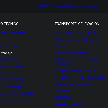
T. 900 17 17 00
info@dissetodiseo.com
IO TÉCNICO
TRANSPORTE Y ELEVACIÓN
ones mobiliario
Mesas elevadoras hidráulicas
Posicionadores y apiladores
 transporte
Carros
 trabajo
Transpaletas y grúas
de vestuario
Implementos para carretilla
elevadora
 acero inoxidable
Manipuladores de bidones
 de oficina
Manipulación de grandes cargas
as carga manual
Plataformas de trabajo
as media carga
Escaleras
as para cargas pesadas
Andamios
s para estanterías
Remolcadores eléctricos