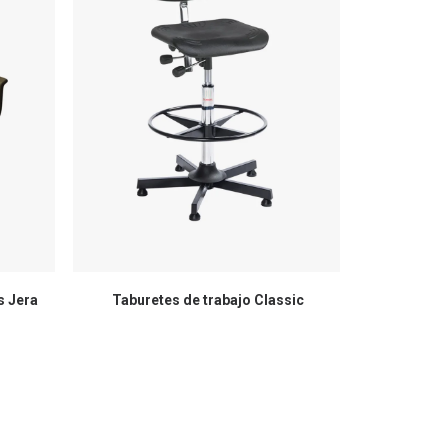
s Jera
Taburetes de trabajo Classic
Sillas op