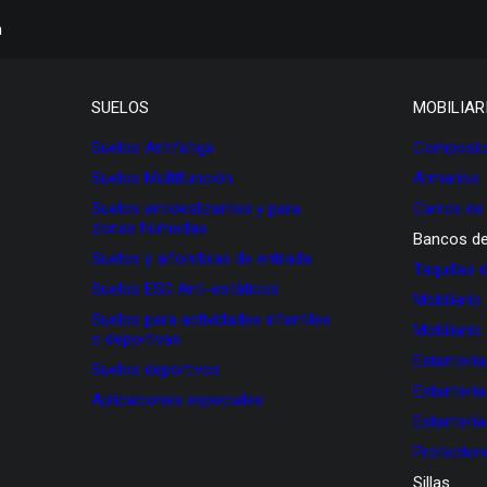
h
SUELOS
MOBILIAR
Suelos Antifatiga
Composici
Suelos Multifunción
Armarios
Suelos antideslizantes y para
Carros de
zonas húmedas
Bancos de
Suelos y alfombras de entrada
Taquillas 
Suelos ESD Anti-estáticos
Mobiliario
Suelos para actividades infantiles
Mobiliario
o deportivas
Estanterí
Suelos deportivos
Estanterí
Aplicaciones especiales
Estanterí
Protectore
Sillas