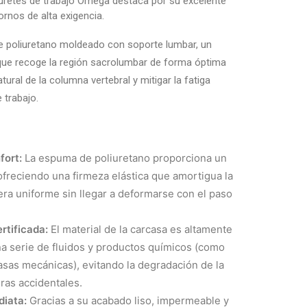
uretes de trabajo Omega destaca por su excelente
rnos de alta exigencia.
e poliuretano moldeado con soporte lumbar, un
ue recoge la región sacrolumbar de forma óptima
tural de la columna vertebral y mitigar la fatiga
 trabajo.
fort:
La espuma de poliuretano proporciona un
 ofreciendo una firmeza elástica que amortigua la
ra uniforme sin llegar a deformarse con el paso
rtificada:
El material de la carcasa es altamente
una serie de fluidos y productos químicos (como
rasas mecánicas), evitando la degradación de la
ras accidentales.
diata:
Gracias a su acabado liso, impermeable y